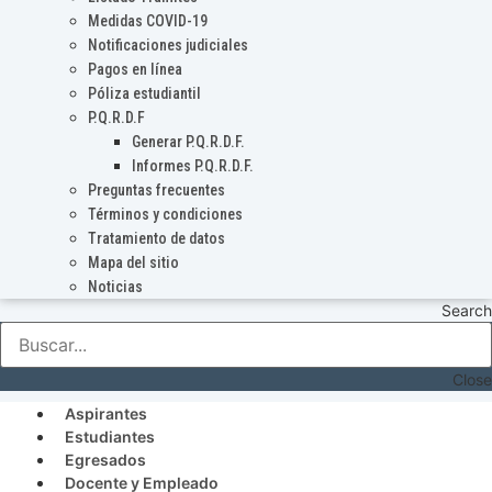
Medidas COVID-19
Notificaciones judiciales
Pagos en línea
Póliza estudiantil
P.Q.R.D.F
Generar P.Q.R.D.F.
Informes P.Q.R.D.F.
Preguntas frecuentes
Términos y condiciones
Tratamiento de datos
Mapa del sitio
Noticias
Search
Close
Aspirantes
Estudiantes
Egresados
Docente y Empleado