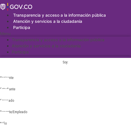
Saltar
al
contenido
Transparencia y acceso a la información pública
Atención y servicios a la ciudadanía
Participa
Menu
Transparencia y acceso a la información pública
Atención y servicios a la ciudadanía
Participa
Soy:
Aspirante
Estudiante
Egresado
Docente/Empleado
Niño