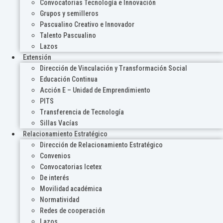
Convocatorias Tecnología e Innovación
Grupos y semilleros
Pascualino Creativo e Innovador
Talento Pascualino
Lazos
Extensión
Dirección de Vinculación y Transformación Social
Educación Continua
Acción E – Unidad de Emprendimiento
PITS
Transferencia de Tecnología
Sillas Vacías
Relacionamiento Estratégico
Dirección de Relacionamiento Estratégico
Convenios
Convocatorias Icetex
De interés
Movilidad académica
Normatividad
Redes de cooperación
Lazos