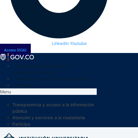
Linkedin
Youtube
Acceso SICAU
Transparencia y acceso a la
información pública
Atención y servicios a la ciudadanía
Participa
Menu
Transparencia y acceso a la información
pública
Atención y servicios a la ciudadanía
Participa