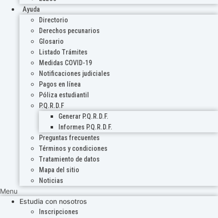
Ayuda
Directorio
Derechos pecunarios
Glosario
Listado Trámites
Medidas COVID-19
Notificaciones judiciales
Pagos en línea
Póliza estudiantil
P.Q.R.D.F
Generar P.Q.R.D.F.
Informes P.Q.R.D.F.
Preguntas frecuentes
Términos y condiciones
Tratamiento de datos
Mapa del sitio
Noticias
Menu
Estudia con nosotros
Inscripciones