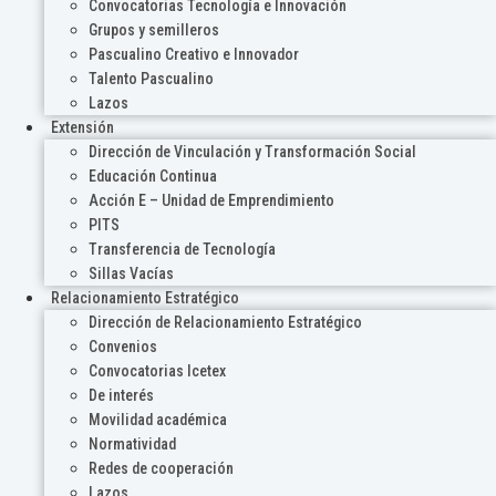
Convocatorias Tecnología e Innovación
Grupos y semilleros
Pascualino Creativo e Innovador
Talento Pascualino
Lazos
Extensión
Dirección de Vinculación y Transformación Social
Educación Continua
Acción E – Unidad de Emprendimiento
PITS
Transferencia de Tecnología
Sillas Vacías
Relacionamiento Estratégico
Dirección de Relacionamiento Estratégico
Convenios
Convocatorias Icetex
De interés
Movilidad académica
Normatividad
Redes de cooperación
Lazos