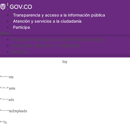
Saltar
al
contenido
Transparencia y acceso a la información pública
Atención y servicios a la ciudadanía
Participa
Menu
Transparencia y acceso a la información pública
Atención y servicios a la ciudadanía
Participa
Soy:
Aspirante
Estudiante
Egresado
Docente/Empleado
Niño