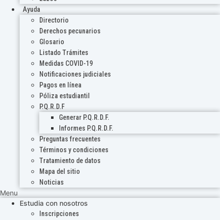
Ayuda
Directorio
Derechos pecunarios
Glosario
Listado Trámites
Medidas COVID-19
Notificaciones judiciales
Pagos en línea
Póliza estudiantil
P.Q.R.D.F
Generar P.Q.R.D.F.
Informes P.Q.R.D.F.
Preguntas frecuentes
Términos y condiciones
Tratamiento de datos
Mapa del sitio
Noticias
Menu
Estudia con nosotros
Inscripciones