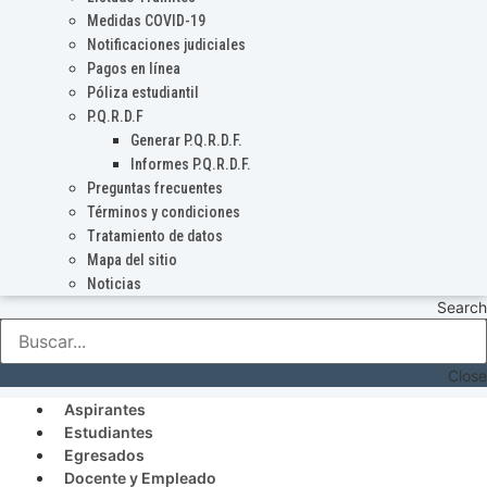
Medidas COVID-19
Notificaciones judiciales
Pagos en línea
Póliza estudiantil
P.Q.R.D.F
Generar P.Q.R.D.F.
Informes P.Q.R.D.F.
Preguntas frecuentes
Términos y condiciones
Tratamiento de datos
Mapa del sitio
Noticias
Search
Close
Aspirantes
Estudiantes
Egresados
Docente y Empleado