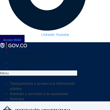
Linkedin
Youtube
Acceso SICAU
Transparencia y acceso a la
información pública
Atención y servicios a la ciudadanía
Participa
Menu
Transparencia y acceso a la información
pública
Atención y servicios a la ciudadanía
Participa