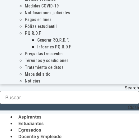
Medidas COVID-19
Notificaciones judiciales
Pagos en línea
Póliza estudiantil
P.Q.R.D.F
Generar P.Q.R.D.F.
Informes P.Q.R.D.F.
Preguntas frecuentes
Términos y condiciones
Tratamiento de datos
Mapa del sitio
Noticias
Search
Close
Aspirantes
Estudiantes
Egresados
Docente y Empleado