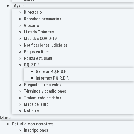
Ayuda
Directorio
Derechos pecunarios
Glosario
Listado Trámites
Medidas COVID-19
Notificaciones judiciales
Pagos en línea
Póliza estudiantil
P.Q.R.D.F
Generar P.Q.R.D.F.
Informes P.Q.R.D.F.
Preguntas frecuentes
Términos y condiciones
Tratamiento de datos
Mapa del sitio
Noticias
Menu
Estudia con nosotros
Inscripciones