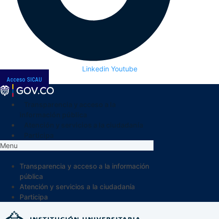
Linkedin
Youtube
Acceso SICAU
Transparencia y acceso a la
información pública
Atención y servicios a la ciudadanía
Participa
Menu
Transparencia y acceso a la información
pública
Atención y servicios a la ciudadanía
Participa