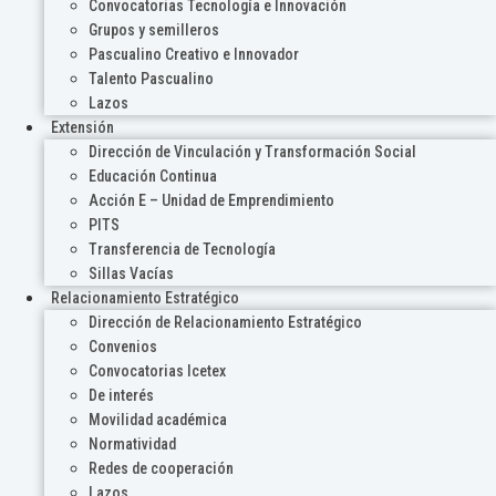
Convocatorias Tecnología e Innovación
Grupos y semilleros
Pascualino Creativo e Innovador
Talento Pascualino
Lazos
Extensión
Dirección de Vinculación y Transformación Social
Educación Continua
Acción E – Unidad de Emprendimiento
PITS
Transferencia de Tecnología
Sillas Vacías
Relacionamiento Estratégico
Dirección de Relacionamiento Estratégico
Convenios
Convocatorias Icetex
De interés
Movilidad académica
Normatividad
Redes de cooperación
Lazos