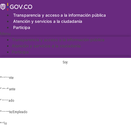
Saltar
al
contenido
Transparencia y acceso a la información pública
Atención y servicios a la ciudadanía
Participa
Menu
Transparencia y acceso a la información pública
Atención y servicios a la ciudadanía
Participa
Soy:
Aspirante
Estudiante
Egresado
Docente/Empleado
Niño