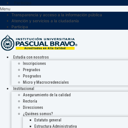
Participa
Menu
Transparencia y acceso a la información pública
Atención y servicios a la ciudadanía
Participa
Estudia con nosotros
Inscripciones
Pregrados
Posgrados
Micro y Macrocredenciales
Institucional
Aseguramiento de la calidad
Rectoría
Direcciones
¿Quiénes somos?
Estatuto general
Estructura Administrativa