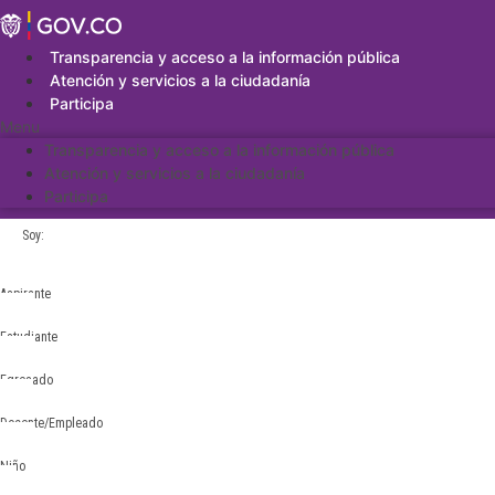
Saltar
al
contenido
Transparencia y acceso a la información pública
Atención y servicios a la ciudadanía
Participa
Menu
Transparencia y acceso a la información pública
Atención y servicios a la ciudadanía
Participa
Soy:
Aspirante
Estudiante
Egresado
Docente/Empleado
Niño