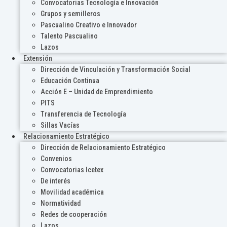
Convocatorias Tecnología e Innovación
Grupos y semilleros
Pascualino Creativo e Innovador
Talento Pascualino
Lazos
Extensión
Dirección de Vinculación y Transformación Social
Educación Continua
Acción E – Unidad de Emprendimiento
PITS
Transferencia de Tecnología
Sillas Vacías
Relacionamiento Estratégico
Dirección de Relacionamiento Estratégico
Convenios
Convocatorias Icetex
De interés
Movilidad académica
Normatividad
Redes de cooperación
Lazos