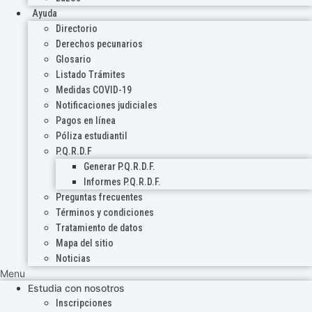
Ayuda
Directorio
Derechos pecunarios
Glosario
Listado Trámites
Medidas COVID-19
Notificaciones judiciales
Pagos en línea
Póliza estudiantil
P.Q.R.D.F
Generar P.Q.R.D.F.
Informes P.Q.R.D.F.
Preguntas frecuentes
Términos y condiciones
Tratamiento de datos
Mapa del sitio
Noticias
Menu
Estudia con nosotros
Inscripciones