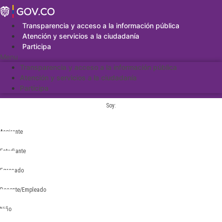
Saltar
al
contenido
Transparencia y acceso a la información pública
Atención y servicios a la ciudadanía
Participa
Menu
Transparencia y acceso a la información pública
Atención y servicios a la ciudadanía
Participa
Soy:
Aspirante
Estudiante
Egresado
Docente/Empleado
Niño