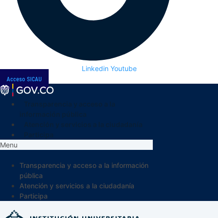
Linkedin
Youtube
Acceso SICAU
Transparencia y acceso a la
información pública
Atención y servicios a la ciudadanía
Participa
Menu
Transparencia y acceso a la información
pública
Atención y servicios a la ciudadanía
Participa