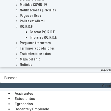
Medidas COVID-19
Notificaciones judiciales
Pagos en línea
Póliza estudiantil
P.Q.R.D.F
Generar P.Q.R.D.F.
Informes P.Q.R.D.F.
Preguntas frecuentes
Términos y condiciones
Tratamiento de datos
Mapa del sitio
Noticias
Search
Close
Aspirantes
Estudiantes
Egresados
Docente y Empleado