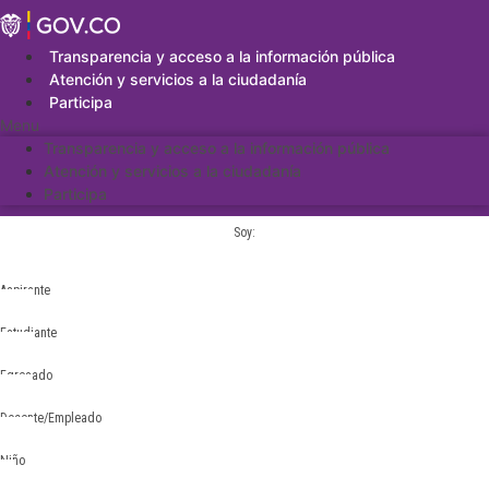
Saltar
al
contenido
Transparencia y acceso a la información pública
Atención y servicios a la ciudadanía
Participa
Menu
Transparencia y acceso a la información pública
Atención y servicios a la ciudadanía
Participa
Soy:
Aspirante
Estudiante
Egresado
Docente/Empleado
Niño