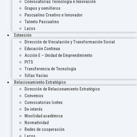
Convocatorias Tecnología e Innovación
Grupos y semilleros
Pascualino Creativo e Innovador
Talento Pascualino
Lazos
Extensión
Dirección de Vinculación y Transformación Social
Educación Continua
Acción E – Unidad de Emprendimiento
PITS
Transferencia de Tecnología
Sillas Vacías
Relacionamiento Estratégico
Dirección de Relacionamiento Estratégico
Convenios
Convocatorias Icetex
De interés
Movilidad académica
Normatividad
Redes de cooperación
Lazos