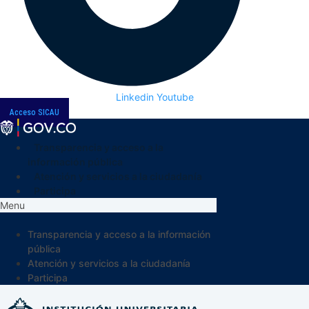
Linkedin
Youtube
Acceso SICAU
Transparencia y acceso a la
información pública
Atención y servicios a la ciudadanía
Participa
Menu
Transparencia y acceso a la información
pública
Atención y servicios a la ciudadanía
Participa