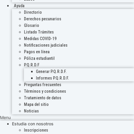
Ayuda
Directorio
Derechos pecunarios
Glosario
Listado Trámites
Medidas COVID-19
Notificaciones judiciales
Pagos en línea
Póliza estudiantil
P.Q.R.D.F
Generar P.Q.R.D.F.
Informes P.Q.R.D.F.
Preguntas frecuentes
Términos y condiciones
Tratamiento de datos
Mapa del sitio
Noticias
Menu
Estudia con nosotros
Inscripciones