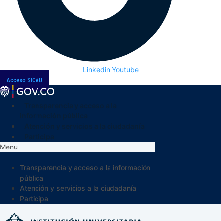
Linkedin
Youtube
Acceso SICAU
Transparencia y acceso a la
información pública
Atención y servicios a la ciudadanía
Participa
Menu
Transparencia y acceso a la información
pública
Atención y servicios a la ciudadanía
Participa