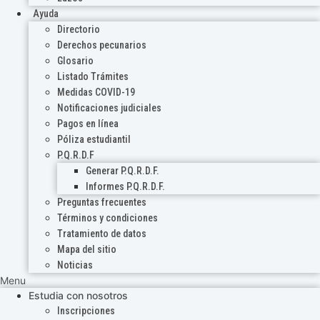
Ayuda
Directorio
Derechos pecunarios
Glosario
Listado Trámites
Medidas COVID-19
Notificaciones judiciales
Pagos en línea
Póliza estudiantil
P.Q.R.D.F
Generar P.Q.R.D.F.
Informes P.Q.R.D.F.
Preguntas frecuentes
Términos y condiciones
Tratamiento de datos
Mapa del sitio
Noticias
Menu
Estudia con nosotros
Inscripciones