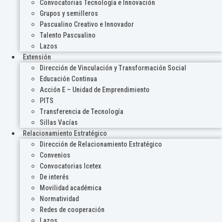
Convocatorias Tecnología e Innovación
Grupos y semilleros
Pascualino Creativo e Innovador
Talento Pascualino
Lazos
Extensión
Dirección de Vinculación y Transformación Social
Educación Continua
Acción E – Unidad de Emprendimiento
PITS
Transferencia de Tecnología
Sillas Vacías
Relacionamiento Estratégico
Dirección de Relacionamiento Estratégico
Convenios
Convocatorias Icetex
De interés
Movilidad académica
Normatividad
Redes de cooperación
Lazos