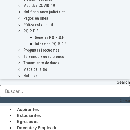
Medidas COVID-19
Notificaciones judiciales
Pagos en línea
Póliza estudiantil
P.Q.R.D.F
Generar P.Q.R.D.F.
Informes P.Q.R.D.F.
Preguntas frecuentes
Términos y condiciones
Tratamiento de datos
Mapa del sitio
Noticias
Search
Close
Aspirantes
Estudiantes
Egresados
Docente y Empleado