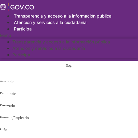
Saltar
al
contenido
Transparencia y acceso a la información pública
Atención y servicios a la ciudadanía
Participa
Menu
Transparencia y acceso a la información pública
Atención y servicios a la ciudadanía
Participa
Soy:
Aspirante
Estudiante
Egresado
Docente/Empleado
Niño