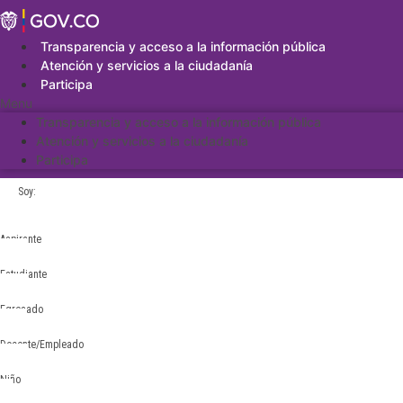
Saltar
al
contenido
Transparencia y acceso a la información pública
Atención y servicios a la ciudadanía
Participa
Menu
Transparencia y acceso a la información pública
Atención y servicios a la ciudadanía
Participa
Soy:
Aspirante
Estudiante
Egresado
Docente/Empleado
Niño