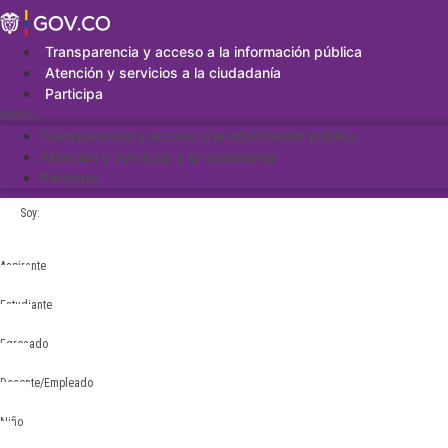
Saltar
al
contenido
Transparencia y acceso a la información pública
Atención y servicios a la ciudadanía
Participa
Menu
Transparencia y acceso a la información pública
Atención y servicios a la ciudadanía
Participa
Soy:
Aspirante
Estudiante
Egresado
Docente/Empleado
Niño