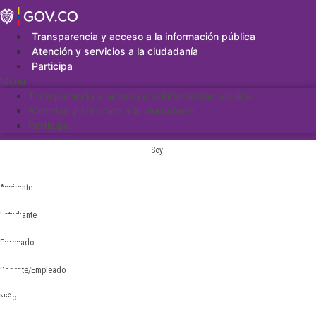
Saltar
al
contenido
Transparencia y acceso a la información pública
Atención y servicios a la ciudadanía
Participa
Menu
Transparencia y acceso a la información pública
Atención y servicios a la ciudadanía
Participa
Soy:
Aspirante
Estudiante
Egresado
Docente/Empleado
Niño