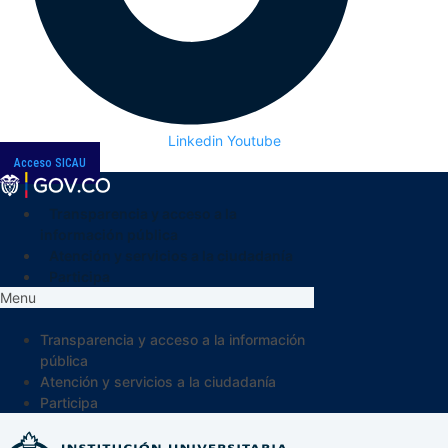
Linkedin
Youtube
Acceso SICAU
Transparencia y acceso a la
información pública
Atención y servicios a la ciudadanía
Participa
Menu
Transparencia y acceso a la información
pública
Atención y servicios a la ciudadanía
Participa