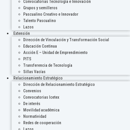
Convocatorias Tecnología e Innovación
Grupos y semilleros
Pascualino Creativo e Innovador
Talento Pascualino
Lazos
Extensión
Dirección de Vinculación y Transformación Social
Educación Continua
Acción E – Unidad de Emprendimiento
PITS
Transferencia de Tecnología
Sillas Vacías
Relacionamiento Estratégico
Dirección de Relacionamiento Estratégico
Convenios
Convocatorias Icetex
De interés
Movilidad académica
Normatividad
Redes de cooperación
Lazos