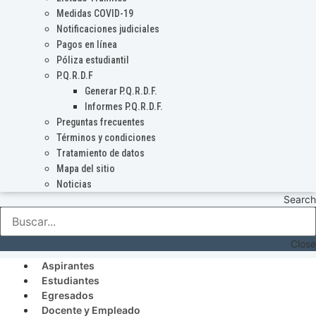
Medidas COVID-19
Notificaciones judiciales
Pagos en línea
Póliza estudiantil
P.Q.R.D.F
Generar P.Q.R.D.F.
Informes P.Q.R.D.F.
Preguntas frecuentes
Términos y condiciones
Tratamiento de datos
Mapa del sitio
Noticias
Search
Close
Aspirantes
Estudiantes
Egresados
Docente y Empleado