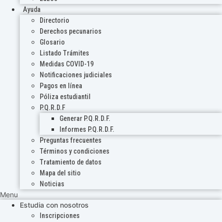
Ayuda
Directorio
Derechos pecunarios
Glosario
Listado Trámites
Medidas COVID-19
Notificaciones judiciales
Pagos en línea
Póliza estudiantil
P.Q.R.D.F
Generar P.Q.R.D.F.
Informes P.Q.R.D.F.
Preguntas frecuentes
Términos y condiciones
Tratamiento de datos
Mapa del sitio
Noticias
Menu
Estudia con nosotros
Inscripciones