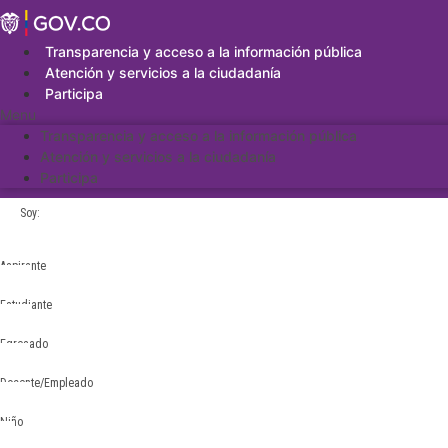
Saltar
al
contenido
Transparencia y acceso a la información pública
Atención y servicios a la ciudadanía
Participa
Menu
Transparencia y acceso a la información pública
Atención y servicios a la ciudadanía
Participa
Soy:
Aspirante
Estudiante
Egresado
Docente/Empleado
Niño