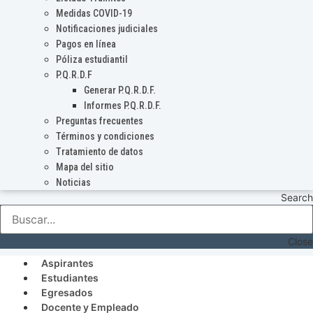
Medidas COVID-19
Notificaciones judiciales
Pagos en línea
Póliza estudiantil
P.Q.R.D.F
Generar P.Q.R.D.F.
Informes P.Q.R.D.F.
Preguntas frecuentes
Términos y condiciones
Tratamiento de datos
Mapa del sitio
Noticias
Search
Close
Aspirantes
Estudiantes
Egresados
Docente y Empleado