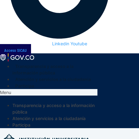
Linkedin
Youtube
Acceso SICAU
Transparencia y acceso a la
información pública
Atención y servicios a la ciudadanía
Participa
Menu
Transparencia y acceso a la información
pública
Atención y servicios a la ciudadanía
Participa