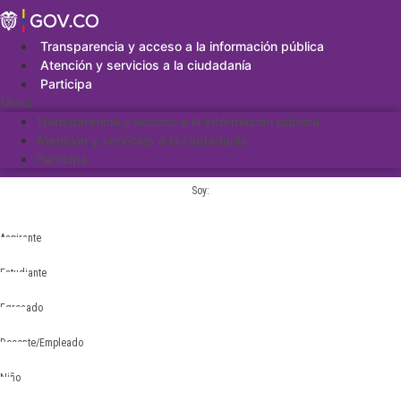
Saltar
al
contenido
Transparencia y acceso a la información pública
Atención y servicios a la ciudadanía
Participa
Menu
Transparencia y acceso a la información pública
Atención y servicios a la ciudadanía
Participa
Soy:
Aspirante
Estudiante
Egresado
Docente/Empleado
Niño