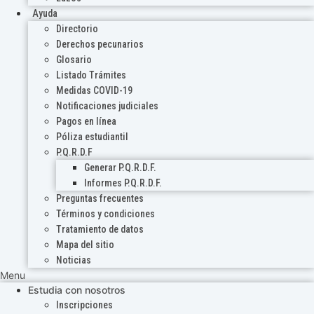
Ayuda
Directorio
Derechos pecunarios
Glosario
Listado Trámites
Medidas COVID-19
Notificaciones judiciales
Pagos en línea
Póliza estudiantil
P.Q.R.D.F
Generar P.Q.R.D.F.
Informes P.Q.R.D.F.
Preguntas frecuentes
Términos y condiciones
Tratamiento de datos
Mapa del sitio
Noticias
Menu
Estudia con nosotros
Inscripciones