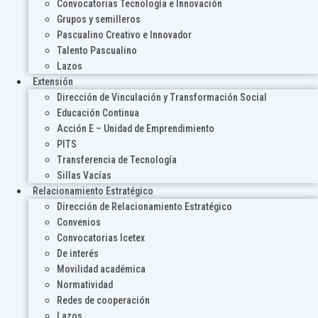
Convocatorias Tecnología e Innovación
Grupos y semilleros
Pascualino Creativo e Innovador
Talento Pascualino
Lazos
Extensión
Dirección de Vinculación y Transformación Social
Educación Continua
Acción E – Unidad de Emprendimiento
PITS
Transferencia de Tecnología
Sillas Vacías
Relacionamiento Estratégico
Dirección de Relacionamiento Estratégico
Convenios
Convocatorias Icetex
De interés
Movilidad académica
Normatividad
Redes de cooperación
Lazos