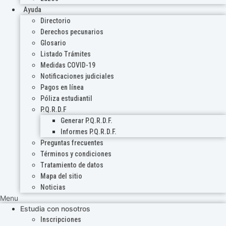
Ayuda
Directorio
Derechos pecunarios
Glosario
Listado Trámites
Medidas COVID-19
Notificaciones judiciales
Pagos en línea
Póliza estudiantil
P.Q.R.D.F
Generar P.Q.R.D.F.
Informes P.Q.R.D.F.
Preguntas frecuentes
Términos y condiciones
Tratamiento de datos
Mapa del sitio
Noticias
Menu
Estudia con nosotros
Inscripciones