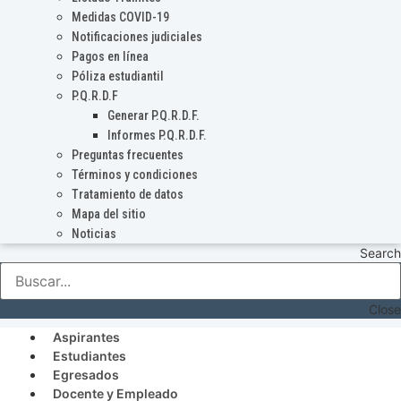
Medidas COVID-19
Notificaciones judiciales
Pagos en línea
Póliza estudiantil
P.Q.R.D.F
Generar P.Q.R.D.F.
Informes P.Q.R.D.F.
Preguntas frecuentes
Términos y condiciones
Tratamiento de datos
Mapa del sitio
Noticias
Search
Close
Aspirantes
Estudiantes
Egresados
Docente y Empleado