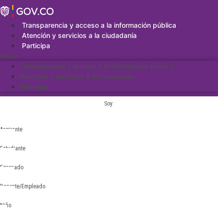
Saltar
al
contenido
Transparencia y acceso a la información pública
Atención y servicios a la ciudadanía
Participa
Menu
Transparencia y acceso a la información pública
Atención y servicios a la ciudadanía
Participa
Soy:
Aspirante
Estudiante
Egresado
Docente/Empleado
Niño