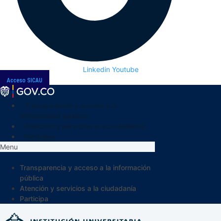
Linkedin
Youtube
Acceso SICAU
Transparencia y acceso a la
información pública
Atención y servicios a la ciudadanía
Participa
Menu
Transparencia y acceso a la información
pública
Atención y servicios a la ciudadanía
Participa