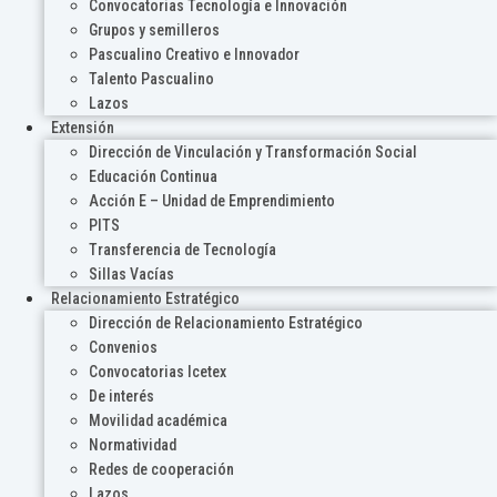
Convocatorias Tecnología e Innovación
Grupos y semilleros
Pascualino Creativo e Innovador
Talento Pascualino
Lazos
Extensión
Dirección de Vinculación y Transformación Social
Educación Continua
Acción E – Unidad de Emprendimiento
PITS
Transferencia de Tecnología
Sillas Vacías
Relacionamiento Estratégico
Dirección de Relacionamiento Estratégico
Convenios
Convocatorias Icetex
De interés
Movilidad académica
Normatividad
Redes de cooperación
Lazos