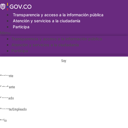
Saltar
al
contenido
Transparencia y acceso a la información pública
Atención y servicios a la ciudadanía
Participa
Menu
Transparencia y acceso a la información pública
Atención y servicios a la ciudadanía
Participa
Soy:
Aspirante
Estudiante
Egresado
Docente/Empleado
Niño