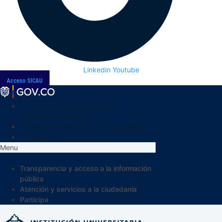
Linkedin
Youtube
Acceso SICAU
Transparencia y acceso a la
información pública
Atención y servicios a la ciudadanía
Participa
Menu
Transparencia y acceso a la información
pública
Atención y servicios a la ciudadanía
Participa