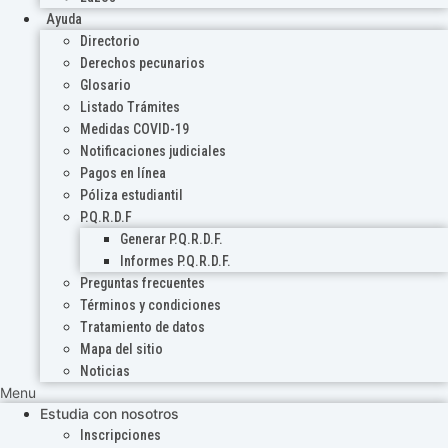
Ayuda
Directorio
Derechos pecunarios
Glosario
Listado Trámites
Medidas COVID-19
Notificaciones judiciales
Pagos en línea
Póliza estudiantil
P.Q.R.D.F
Generar P.Q.R.D.F.
Informes P.Q.R.D.F.
Preguntas frecuentes
Términos y condiciones
Tratamiento de datos
Mapa del sitio
Noticias
Menu
Estudia con nosotros
Inscripciones