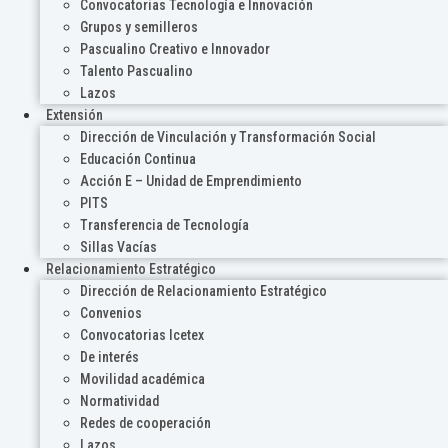
Convocatorias Tecnología e Innovación
Grupos y semilleros
Pascualino Creativo e Innovador
Talento Pascualino
Lazos
Extensión
Dirección de Vinculación y Transformación Social
Educación Continua
Acción E – Unidad de Emprendimiento
PITS
Transferencia de Tecnología
Sillas Vacías
Relacionamiento Estratégico
Dirección de Relacionamiento Estratégico
Convenios
Convocatorias Icetex
De interés
Movilidad académica
Normatividad
Redes de cooperación
Lazos