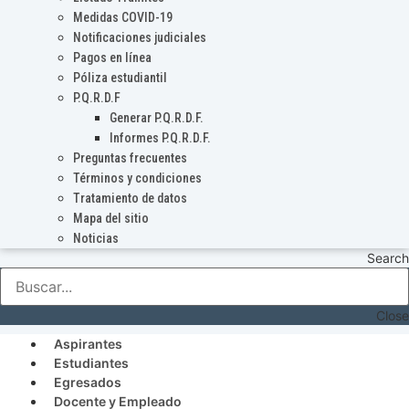
Medidas COVID-19
Notificaciones judiciales
Pagos en línea
Póliza estudiantil
P.Q.R.D.F
Generar P.Q.R.D.F.
Informes P.Q.R.D.F.
Preguntas frecuentes
Términos y condiciones
Tratamiento de datos
Mapa del sitio
Noticias
Search
Close
Aspirantes
Estudiantes
Egresados
Docente y Empleado