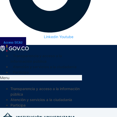
Linkedin
Youtube
Acceso SICAU
Transparencia y acceso a la
información pública
Atención y servicios a la ciudadanía
Participa
Menu
Transparencia y acceso a la información
pública
Atención y servicios a la ciudadanía
Participa