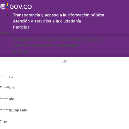
Saltar
al
contenido
Transparencia y acceso a la información pública
Atención y servicios a la ciudadanía
Participa
Menu
Transparencia y acceso a la información pública
Atención y servicios a la ciudadanía
Participa
Soy:
Aspirante
Estudiante
Egresado
Docente/Empleado
Niño