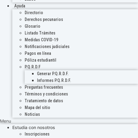
Ayuda
Directorio
Derechos pecunarios
Glosario
Listado Trámites
Medidas COVID-19
Notificaciones judiciales
Pagos en línea
Póliza estudiantil
P.Q.R.D.F
Generar P.Q.R.D.F.
Informes P.Q.R.D.F.
Preguntas frecuentes
Términos y condiciones
Tratamiento de datos
Mapa del sitio
Noticias
Menu
Estudia con nosotros
Inscripciones