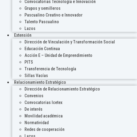
Convocatorias Tecnología e Innovación
Grupos y semilleros
Pascualino Creativo e Innovador
Talento Pascualino
Lazos
Extensión
Dirección de Vinculación y Transformación Social
Educación Continua
Acción E – Unidad de Emprendimiento
PITS
Transferencia de Tecnología
Sillas Vacías
Relacionamiento Estratégico
Dirección de Relacionamiento Estratégico
Convenios
Convocatorias Icetex
De interés
Movilidad académica
Normatividad
Redes de cooperación
Lazos