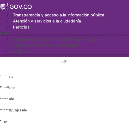
Saltar
al
contenido
Transparencia y acceso a la información pública
Atención y servicios a la ciudadanía
Participa
Menu
Transparencia y acceso a la información pública
Atención y servicios a la ciudadanía
Participa
Soy:
Aspirante
Estudiante
Egresado
Docente/Empleado
Niño