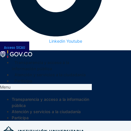
Linkedin
Youtube
Acceso SICAU
Transparencia y acceso a la
información pública
Atención y servicios a la ciudadanía
Participa
Menu
Transparencia y acceso a la información
pública
Atención y servicios a la ciudadanía
Participa