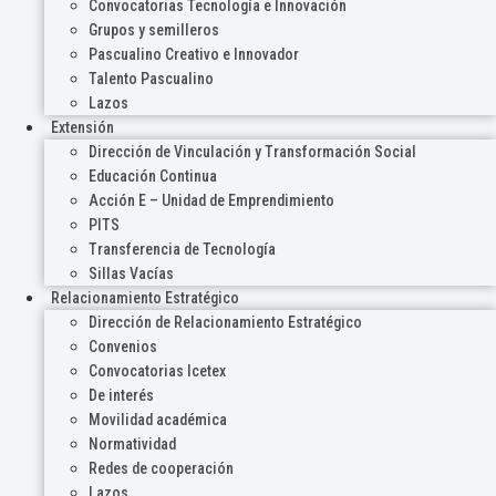
Convocatorias Tecnología e Innovación
Grupos y semilleros
Pascualino Creativo e Innovador
Talento Pascualino
Lazos
Extensión
Dirección de Vinculación y Transformación Social
Educación Continua
Acción E – Unidad de Emprendimiento
PITS
Transferencia de Tecnología
Sillas Vacías
Relacionamiento Estratégico
Dirección de Relacionamiento Estratégico
Convenios
Convocatorias Icetex
De interés
Movilidad académica
Normatividad
Redes de cooperación
Lazos