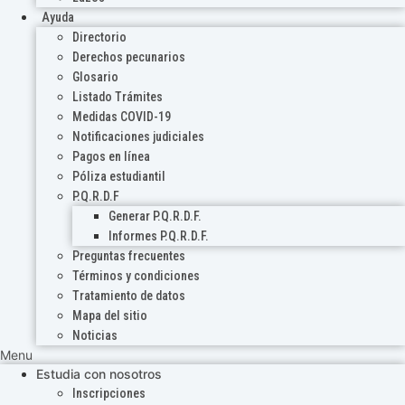
Ayuda
Directorio
Derechos pecunarios
Glosario
Listado Trámites
Medidas COVID-19
Notificaciones judiciales
Pagos en línea
Póliza estudiantil
P.Q.R.D.F
Generar P.Q.R.D.F.
Informes P.Q.R.D.F.
Preguntas frecuentes
Términos y condiciones
Tratamiento de datos
Mapa del sitio
Noticias
Menu
Estudia con nosotros
Inscripciones