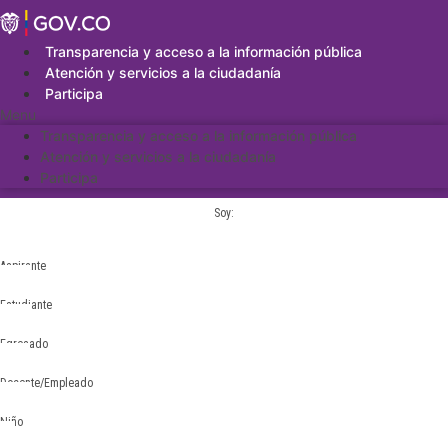
Saltar
al
contenido
Transparencia y acceso a la información pública
Atención y servicios a la ciudadanía
Participa
Menu
Transparencia y acceso a la información pública
Atención y servicios a la ciudadanía
Participa
Soy:
Aspirante
Estudiante
Egresado
Docente/Empleado
Niño