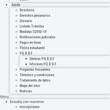
Ayuda
Directorio
Derechos pecunarios
Glosario
Listado Trámites
Medidas COVID-19
Notificaciones judiciales
Pagos en línea
Póliza estudiantil
P.Q.R.D.F
Generar P.Q.R.D.F.
Informes P.Q.R.D.F.
Preguntas frecuentes
Términos y condiciones
Tratamiento de datos
Mapa del sitio
Noticias
Menu
Estudia con nosotros
Inscripciones