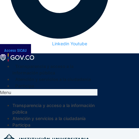
Linkedin
Youtube
Acceso SICAU
Transparencia y acceso a la
información pública
Atención y servicios a la ciudadanía
Participa
Menu
Transparencia y acceso a la información
pública
Atención y servicios a la ciudadanía
Participa