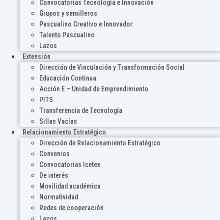
Convocatorias Tecnología e Innovación
Grupos y semilleros
Pascualino Creativo e Innovador
Talento Pascualino
Lazos
Extensión
Dirección de Vinculación y Transformación Social
Educación Continua
Acción E – Unidad de Emprendimiento
PITS
Transferencia de Tecnología
Sillas Vacías
Relacionamiento Estratégico
Dirección de Relacionamiento Estratégico
Convenios
Convocatorias Icetex
De interés
Movilidad académica
Normatividad
Redes de cooperación
Lazos