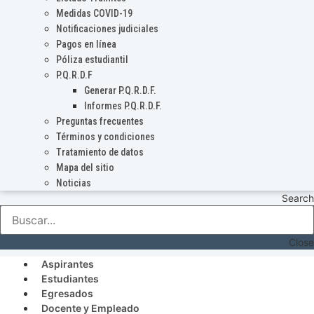
Medidas COVID-19
Notificaciones judiciales
Pagos en línea
Póliza estudiantil
P.Q.R.D.F
Generar P.Q.R.D.F.
Informes P.Q.R.D.F.
Preguntas frecuentes
Términos y condiciones
Tratamiento de datos
Mapa del sitio
Noticias
Search
Close
Aspirantes
Estudiantes
Egresados
Docente y Empleado