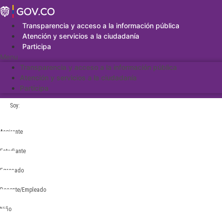
Saltar
al
contenido
Transparencia y acceso a la información pública
Atención y servicios a la ciudadanía
Participa
Menu
Transparencia y acceso a la información pública
Atención y servicios a la ciudadanía
Participa
Soy:
Aspirante
Estudiante
Egresado
Docente/Empleado
Niño