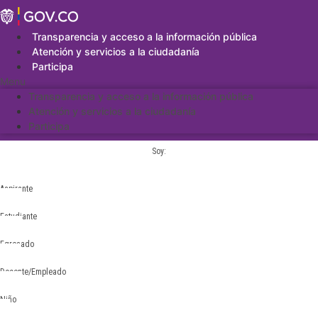
Saltar
al
contenido
Transparencia y acceso a la información pública
Atención y servicios a la ciudadanía
Participa
Menu
Transparencia y acceso a la información pública
Atención y servicios a la ciudadanía
Participa
Soy:
Aspirante
Estudiante
Egresado
Docente/Empleado
Niño