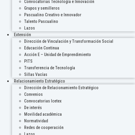
Convocatorias Tecnología e Innovación
Grupos y semilleros
Pascualino Creativo e Innovador
Talento Pascualino
Lazos
Extensión
Dirección de Vinculación y Transformación Social
Educación Continua
Acción E – Unidad de Emprendimiento
PITS
Transferencia de Tecnología
Sillas Vacías
Relacionamiento Estratégico
Dirección de Relacionamiento Estratégico
Convenios
Convocatorias Icetex
De interés
Movilidad académica
Normatividad
Redes de cooperación
Lazos