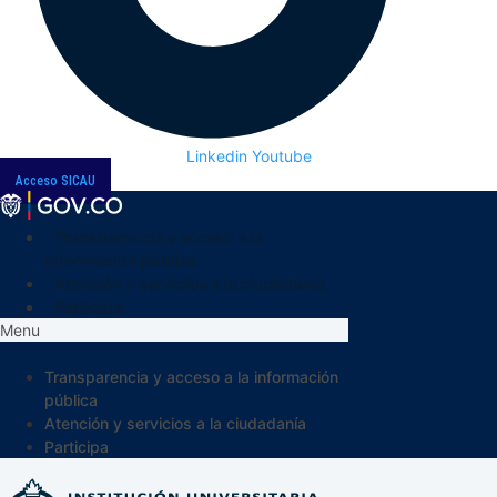
Linkedin
Youtube
Acceso SICAU
Transparencia y acceso a la
información pública
Atención y servicios a la ciudadanía
Participa
Menu
Transparencia y acceso a la información
pública
Atención y servicios a la ciudadanía
Participa