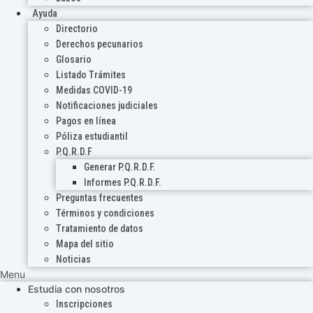
Ayuda
Directorio
Derechos pecunarios
Glosario
Listado Trámites
Medidas COVID-19
Notificaciones judiciales
Pagos en línea
Póliza estudiantil
P.Q.R.D.F
Generar P.Q.R.D.F.
Informes P.Q.R.D.F.
Preguntas frecuentes
Términos y condiciones
Tratamiento de datos
Mapa del sitio
Noticias
Menu
Estudia con nosotros
Inscripciones