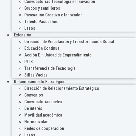
Convocatorias Tecnología e Innovación
Grupos y semilleros
Pascualino Creativo e Innovador
Talento Pascualino
Lazos
Extensión
Dirección de Vinculación y Transformación Social
Educación Continua
Acción E – Unidad de Emprendimiento
PITS
Transferencia de Tecnología
Sillas Vacías
Relacionamiento Estratégico
Dirección de Relacionamiento Estratégico
Convenios
Convocatorias Icetex
De interés
Movilidad académica
Normatividad
Redes de cooperación
Lazos