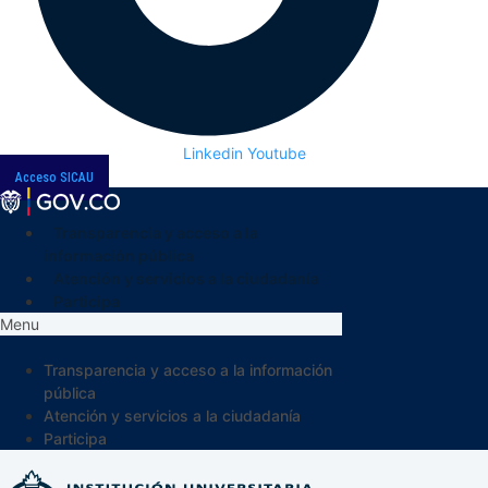
Linkedin
Youtube
Acceso SICAU
Transparencia y acceso a la
información pública
Atención y servicios a la ciudadanía
Participa
Menu
Transparencia y acceso a la información
pública
Atención y servicios a la ciudadanía
Participa