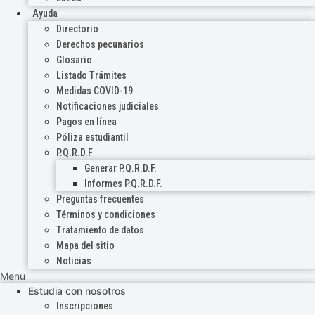
Ayuda
Directorio
Derechos pecunarios
Glosario
Listado Trámites
Medidas COVID-19
Notificaciones judiciales
Pagos en línea
Póliza estudiantil
P.Q.R.D.F
Generar P.Q.R.D.F.
Informes P.Q.R.D.F.
Preguntas frecuentes
Términos y condiciones
Tratamiento de datos
Mapa del sitio
Noticias
Menu
Estudia con nosotros
Inscripciones