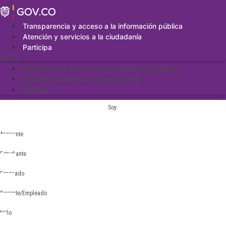
Saltar
al
contenido
Transparencia y acceso a la información pública
Atención y servicios a la ciudadanía
Participa
Menu
Transparencia y acceso a la información pública
Atención y servicios a la ciudadanía
Participa
Soy:
Aspirante
Estudiante
Egresado
Docente/Empleado
Niño