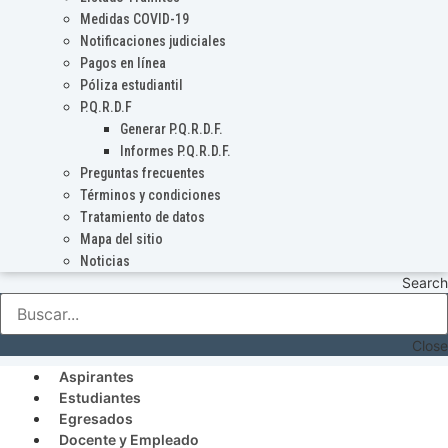
Medidas COVID-19
Notificaciones judiciales
Pagos en línea
Póliza estudiantil
P.Q.R.D.F
Generar P.Q.R.D.F.
Informes P.Q.R.D.F.
Preguntas frecuentes
Términos y condiciones
Tratamiento de datos
Mapa del sitio
Noticias
Search
Close
Aspirantes
Estudiantes
Egresados
Docente y Empleado