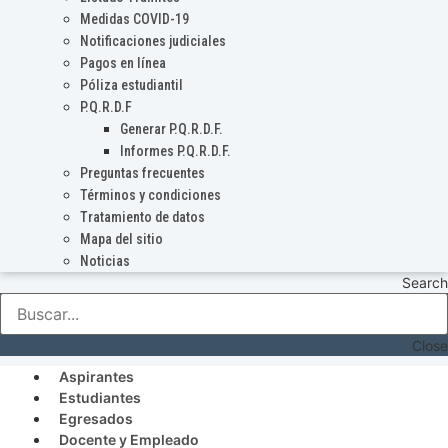
Medidas COVID-19
Notificaciones judiciales
Pagos en línea
Póliza estudiantil
P.Q.R.D.F
Generar P.Q.R.D.F.
Informes P.Q.R.D.F.
Preguntas frecuentes
Términos y condiciones
Tratamiento de datos
Mapa del sitio
Noticias
Search
Close
Aspirantes
Estudiantes
Egresados
Docente y Empleado