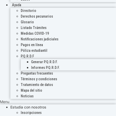
Ayuda
Directorio
Derechos pecunarios
Glosario
Listado Trámites
Medidas COVID-19
Notificaciones judiciales
Pagos en línea
Póliza estudiantil
P.Q.R.D.F
Generar P.Q.R.D.F.
Informes P.Q.R.D.F.
Preguntas frecuentes
Términos y condiciones
Tratamiento de datos
Mapa del sitio
Noticias
Menu
Estudia con nosotros
Inscripciones