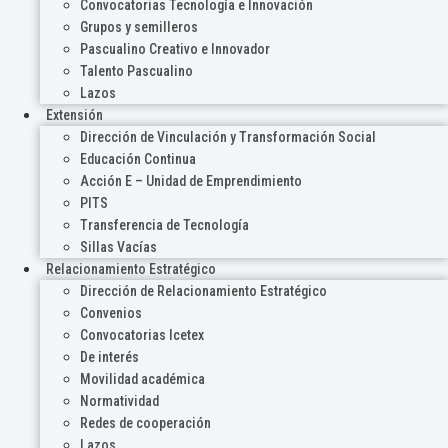
Convocatorias Tecnología e Innovación
Grupos y semilleros
Pascualino Creativo e Innovador
Talento Pascualino
Lazos
Extensión
Dirección de Vinculación y Transformación Social
Educación Continua
Acción E – Unidad de Emprendimiento
PITS
Transferencia de Tecnología
Sillas Vacías
Relacionamiento Estratégico
Dirección de Relacionamiento Estratégico
Convenios
Convocatorias Icetex
De interés
Movilidad académica
Normatividad
Redes de cooperación
Lazos