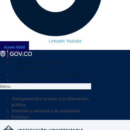
Linkedin
Youtube
Acceso SICAU
Transparencia y acceso a la
información pública
Atención y servicios a la ciudadanía
Participa
Menu
Transparencia y acceso a la información
pública
Atención y servicios a la ciudadanía
Participa