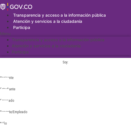
Saltar
al
contenido
Transparencia y acceso a la información pública
Atención y servicios a la ciudadanía
Participa
Menu
Transparencia y acceso a la información pública
Atención y servicios a la ciudadanía
Participa
Soy:
Aspirante
Estudiante
Egresado
Docente/Empleado
Niño