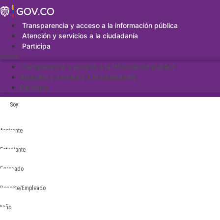
Saltar
al
contenido
Transparencia y acceso a la información pública
Atención y servicios a la ciudadanía
Participa
Menu
Transparencia y acceso a la información pública
Atención y servicios a la ciudadanía
Participa
Soy:
Aspirante
Estudiante
Egresado
Docente/Empleado
Niño