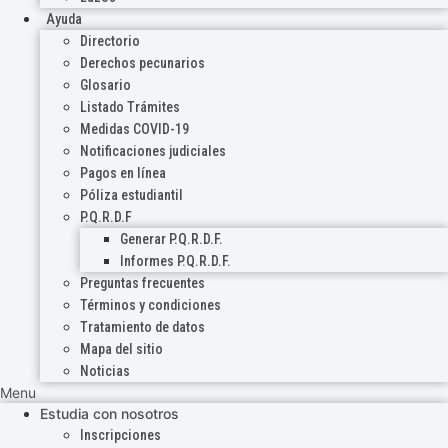
Ayuda
Directorio
Derechos pecunarios
Glosario
Listado Trámites
Medidas COVID-19
Notificaciones judiciales
Pagos en línea
Póliza estudiantil
P.Q.R.D.F
Generar P.Q.R.D.F.
Informes P.Q.R.D.F.
Preguntas frecuentes
Términos y condiciones
Tratamiento de datos
Mapa del sitio
Noticias
Menu
Estudia con nosotros
Inscripciones