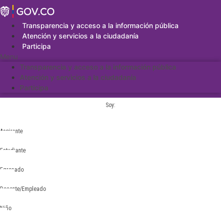
Saltar
al
contenido
Transparencia y acceso a la información pública
Atención y servicios a la ciudadanía
Participa
Menu
Transparencia y acceso a la información pública
Atención y servicios a la ciudadanía
Participa
Soy:
Aspirante
Estudiante
Egresado
Docente/Empleado
Niño