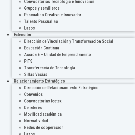
Convocatorias Tecnología e Innovación
Grupos y semilleros
Pascualino Creativo e Innovador
Talento Pascualino
Lazos
Extensión
Dirección de Vinculación y Transformación Social
Educación Continua
Acción E – Unidad de Emprendimiento
PITS
Transferencia de Tecnología
Sillas Vacías
Relacionamiento Estratégico
Dirección de Relacionamiento Estratégico
Convenios
Convocatorias Icetex
De interés
Movilidad académica
Normatividad
Redes de cooperación
Lazos