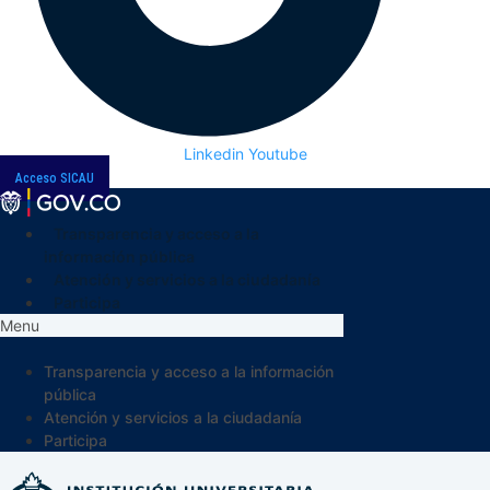
Linkedin
Youtube
Acceso SICAU
Transparencia y acceso a la
información pública
Atención y servicios a la ciudadanía
Participa
Menu
Transparencia y acceso a la información
pública
Atención y servicios a la ciudadanía
Participa