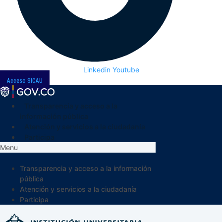
Linkedin
Youtube
Acceso SICAU
Transparencia y acceso a la
información pública
Atención y servicios a la ciudadanía
Participa
Menu
Transparencia y acceso a la información
pública
Atención y servicios a la ciudadanía
Participa