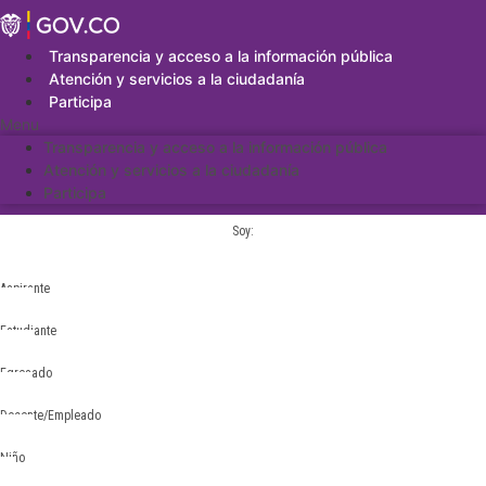
Saltar
al
contenido
Transparencia y acceso a la información pública
Atención y servicios a la ciudadanía
Participa
Menu
Transparencia y acceso a la información pública
Atención y servicios a la ciudadanía
Participa
Soy:
Aspirante
Estudiante
Egresado
Docente/Empleado
Niño