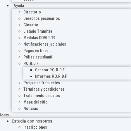
Ayuda
Directorio
Derechos pecunarios
Glosario
Listado Trámites
Medidas COVID-19
Notificaciones judiciales
Pagos en línea
Póliza estudiantil
P.Q.R.D.F
Generar P.Q.R.D.F.
Informes P.Q.R.D.F.
Preguntas frecuentes
Términos y condiciones
Tratamiento de datos
Mapa del sitio
Noticias
Menu
Estudia con nosotros
Inscripciones