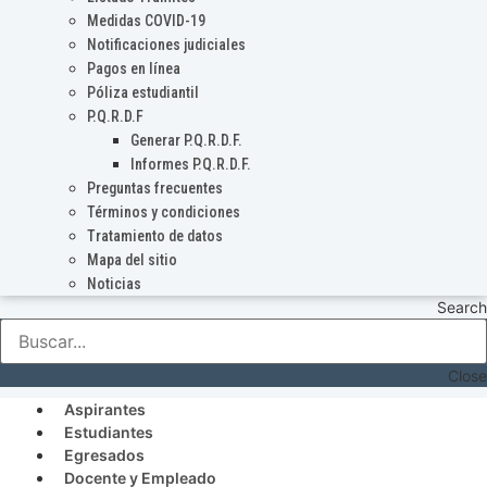
Medidas COVID-19
Notificaciones judiciales
Pagos en línea
Póliza estudiantil
P.Q.R.D.F
Generar P.Q.R.D.F.
Informes P.Q.R.D.F.
Preguntas frecuentes
Términos y condiciones
Tratamiento de datos
Mapa del sitio
Noticias
Search
Close
Aspirantes
Estudiantes
Egresados
Docente y Empleado