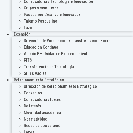
Convocatorias Tecnología e Innovación
Grupos y semilleros
Pascualino Creativo e Innovador
Talento Pascualino
Lazos
Extensión
Dirección de Vinculación y Transformación Social
Educación Continua
Acción E – Unidad de Emprendimiento
PITS
Transferencia de Tecnología
Sillas Vacías
Relacionamiento Estratégico
Dirección de Relacionamiento Estratégico
Convenios
Convocatorias Icetex
De interés
Movilidad académica
Normatividad
Redes de cooperación
Lazos