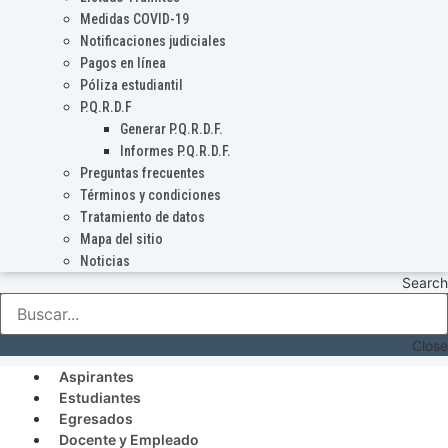
Medidas COVID-19
Notificaciones judiciales
Pagos en línea
Póliza estudiantil
P.Q.R.D.F
Generar P.Q.R.D.F.
Informes P.Q.R.D.F.
Preguntas frecuentes
Términos y condiciones
Tratamiento de datos
Mapa del sitio
Noticias
Search
Close
Aspirantes
Estudiantes
Egresados
Docente y Empleado