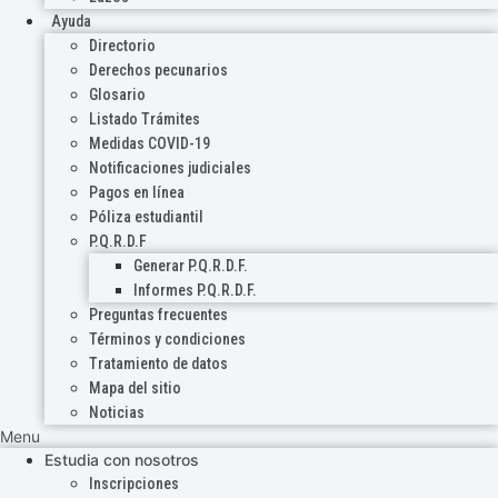
Ayuda
Directorio
Derechos pecunarios
Glosario
Listado Trámites
Medidas COVID-19
Notificaciones judiciales
Pagos en línea
Póliza estudiantil
P.Q.R.D.F
Generar P.Q.R.D.F.
Informes P.Q.R.D.F.
Preguntas frecuentes
Términos y condiciones
Tratamiento de datos
Mapa del sitio
Noticias
Menu
Estudia con nosotros
Inscripciones