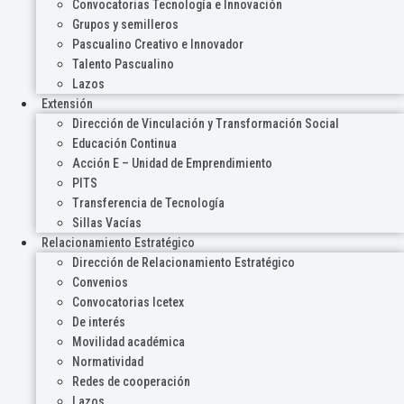
Convocatorias Tecnología e Innovación
Grupos y semilleros
Pascualino Creativo e Innovador
Talento Pascualino
Lazos
Extensión
Dirección de Vinculación y Transformación Social
Educación Continua
Acción E – Unidad de Emprendimiento
PITS
Transferencia de Tecnología
Sillas Vacías
Relacionamiento Estratégico
Dirección de Relacionamiento Estratégico
Convenios
Convocatorias Icetex
De interés
Movilidad académica
Normatividad
Redes de cooperación
Lazos