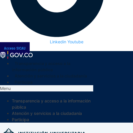
Linkedin
Youtube
Acceso SICAU
Transparencia y acceso a la
información pública
Atención y servicios a la ciudadanía
Participa
Menu
Transparencia y acceso a la información
pública
Atención y servicios a la ciudadanía
Participa