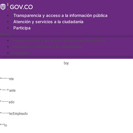
Saltar
al
contenido
Transparencia y acceso a la información pública
Atención y servicios a la ciudadanía
Participa
Menu
Transparencia y acceso a la información pública
Atención y servicios a la ciudadanía
Participa
Soy:
Aspirante
Estudiante
Egresado
Docente/Empleado
Niño