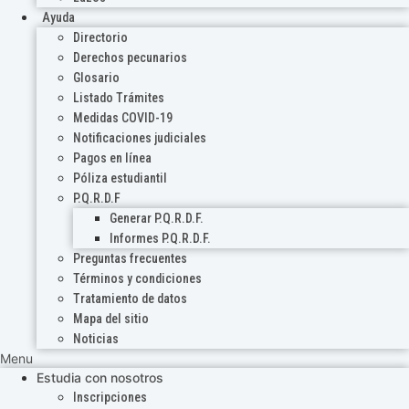
Ayuda
Directorio
Derechos pecunarios
Glosario
Listado Trámites
Medidas COVID-19
Notificaciones judiciales
Pagos en línea
Póliza estudiantil
P.Q.R.D.F
Generar P.Q.R.D.F.
Informes P.Q.R.D.F.
Preguntas frecuentes
Términos y condiciones
Tratamiento de datos
Mapa del sitio
Noticias
Menu
Estudia con nosotros
Inscripciones