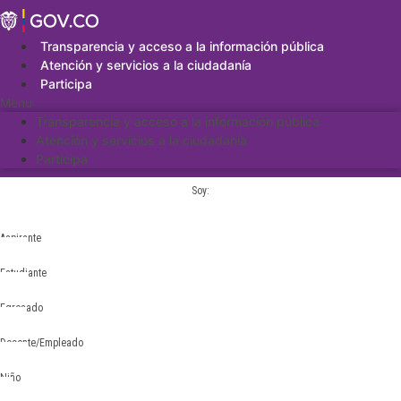
Saltar
al
contenido
Transparencia y acceso a la información pública
Atención y servicios a la ciudadanía
Participa
Menu
Transparencia y acceso a la información pública
Atención y servicios a la ciudadanía
Participa
Soy:
Aspirante
Estudiante
Egresado
Docente/Empleado
Niño