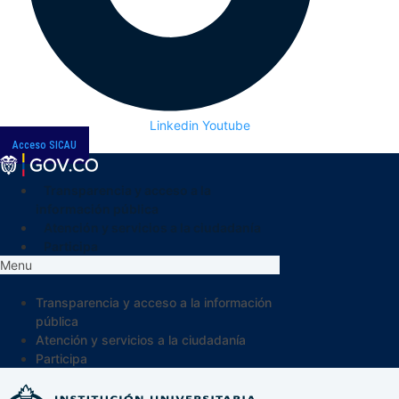
Linkedin
Youtube
Acceso SICAU
Transparencia y acceso a la
información pública
Atención y servicios a la ciudadanía
Participa
Menu
Transparencia y acceso a la información
pública
Atención y servicios a la ciudadanía
Participa