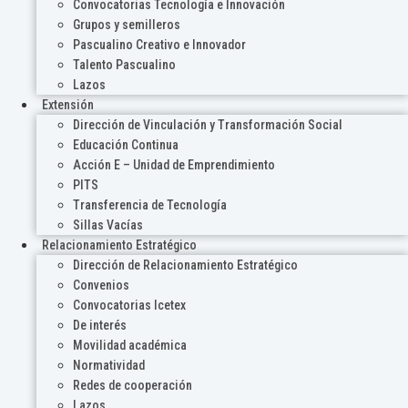
Convocatorias Tecnología e Innovación
Grupos y semilleros
Pascualino Creativo e Innovador
Talento Pascualino
Lazos
Extensión
Dirección de Vinculación y Transformación Social
Educación Continua
Acción E – Unidad de Emprendimiento
PITS
Transferencia de Tecnología
Sillas Vacías
Relacionamiento Estratégico
Dirección de Relacionamiento Estratégico
Convenios
Convocatorias Icetex
De interés
Movilidad académica
Normatividad
Redes de cooperación
Lazos