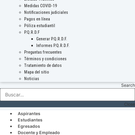
Medidas COVID-19
Notificaciones judiciales
Pagos en línea
Póliza estudiantil
P.Q.R.D.F
Generar P.Q.R.D.F.
Informes P.Q.R.D.F.
Preguntas frecuentes
Términos y condiciones
Tratamiento de datos
Mapa del sitio
Noticias
Search
Close
Aspirantes
Estudiantes
Egresados
Docente y Empleado