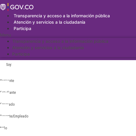
Saltar
al
contenido
Transparencia y acceso a la información pública
Atención y servicios a la ciudadanía
Participa
Menu
Transparencia y acceso a la información pública
Atención y servicios a la ciudadanía
Participa
Soy:
Aspirante
Estudiante
Egresado
Docente/Empleado
Niño