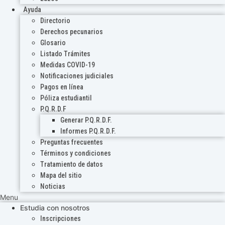
Ayuda
Directorio
Derechos pecunarios
Glosario
Listado Trámites
Medidas COVID-19
Notificaciones judiciales
Pagos en línea
Póliza estudiantil
P.Q.R.D.F
Generar P.Q.R.D.F.
Informes P.Q.R.D.F.
Preguntas frecuentes
Términos y condiciones
Tratamiento de datos
Mapa del sitio
Noticias
Menu
Estudia con nosotros
Inscripciones