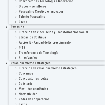
Convocatorias Tecnología e Innovación
Grupos y semilleros
Pascualino Creativo e Innovador
Talento Pascualino
Lazos
Extensión
Dirección de Vinculación y Transformación Social
Educación Continua
Acción E – Unidad de Emprendimiento
PITS
Transferencia de Tecnología
Sillas Vacías
Relacionamiento Estratégico
Dirección de Relacionamiento Estratégico
Convenios
Convocatorias Icetex
De interés
Movilidad académica
Normatividad
Redes de cooperación
Lazos