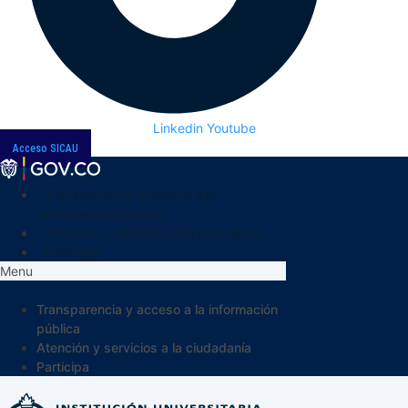
Linkedin
Youtube
Acceso SICAU
Transparencia y acceso a la
información pública
Atención y servicios a la ciudadanía
Participa
Menu
Transparencia y acceso a la información
pública
Atención y servicios a la ciudadanía
Participa