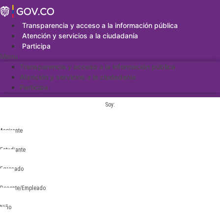
Saltar
al
contenido
Transparencia y acceso a la información pública
Atención y servicios a la ciudadanía
Participa
Menu
Transparencia y acceso a la información pública
Atención y servicios a la ciudadanía
Participa
Soy:
Aspirante
Estudiante
Egresado
Docente/Empleado
Niño