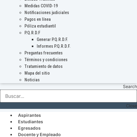
Medidas COVID-19
Notificaciones judiciales
Pagos en línea
Póliza estudiantil
P.Q.R.D.F
Generar P.Q.R.D.F.
Informes P.Q.R.D.F.
Preguntas frecuentes
Términos y condiciones
Tratamiento de datos
Mapa del sitio
Noticias
Search
Close
Aspirantes
Estudiantes
Egresados
Docente y Empleado