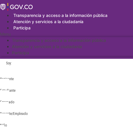
Saltar
al
contenido
Transparencia y acceso a la información pública
Atención y servicios a la ciudadanía
Participa
Menu
Transparencia y acceso a la información pública
Atención y servicios a la ciudadanía
Participa
Soy:
Aspirante
Estudiante
Egresado
Docente/Empleado
Niño