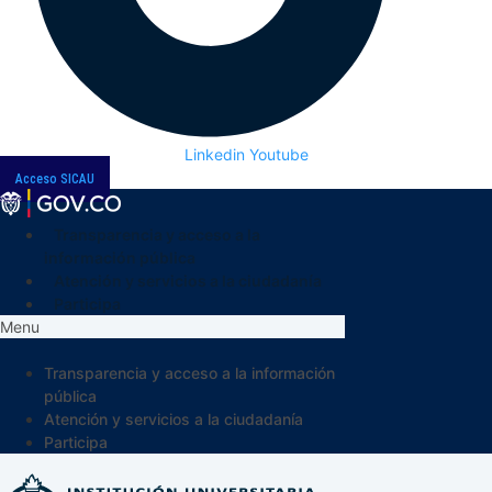
Linkedin
Youtube
Acceso SICAU
Transparencia y acceso a la
información pública
Atención y servicios a la ciudadanía
Participa
Menu
Transparencia y acceso a la información
pública
Atención y servicios a la ciudadanía
Participa