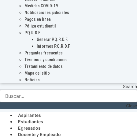
Medidas COVID-19
Notificaciones judiciales
Pagos en línea
Póliza estudiantil
P.Q.R.D.F
Generar P.Q.R.D.F.
Informes P.Q.R.D.F.
Preguntas frecuentes
Términos y condiciones
Tratamiento de datos
Mapa del sitio
Noticias
Search
Close
Aspirantes
Estudiantes
Egresados
Docente y Empleado