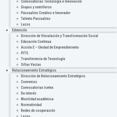
Convocatorias Tecnología e Innovación
Grupos y semilleros
Pascualino Creativo e Innovador
Talento Pascualino
Lazos
Extensión
Dirección de Vinculación y Transformación Social
Educación Continua
Acción E – Unidad de Emprendimiento
PITS
Transferencia de Tecnología
Sillas Vacías
Relacionamiento Estratégico
Dirección de Relacionamiento Estratégico
Convenios
Convocatorias Icetex
De interés
Movilidad académica
Normatividad
Redes de cooperación
Lazos