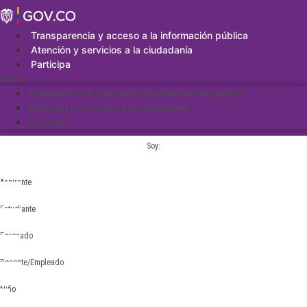
Saltar
al
contenido
Transparencia y acceso a la información pública
Atención y servicios a la ciudadanía
Participa
Menu
Transparencia y acceso a la información pública
Atención y servicios a la ciudadanía
Participa
Soy:
Aspirante
Estudiante
Egresado
Docente/Empleado
Niño