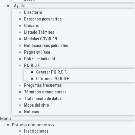
Ayuda
Directorio
Derechos pecunarios
Glosario
Listado Trámites
Medidas COVID-19
Notificaciones judiciales
Pagos en línea
Póliza estudiantil
P.Q.R.D.F
Generar P.Q.R.D.F.
Informes P.Q.R.D.F.
Preguntas frecuentes
Términos y condiciones
Tratamiento de datos
Mapa del sitio
Noticias
Menu
Estudia con nosotros
Inscripciones