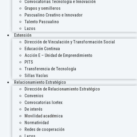
Convocatorias Tecnología e Innovación
Grupos y semilleros
Pascualino Creativo e Innovador
Talento Pascualino
Lazos
Extensión
Dirección de Vinculación y Transformación Social
Educación Continua
Acción E – Unidad de Emprendimiento
PITS
Transferencia de Tecnología
Sillas Vacías
Relacionamiento Estratégico
Dirección de Relacionamiento Estratégico
Convenios
Convocatorias Icetex
De interés
Movilidad académica
Normatividad
Redes de cooperación
Lazos