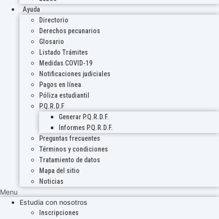
Ayuda
Directorio
Derechos pecunarios
Glosario
Listado Trámites
Medidas COVID-19
Notificaciones judiciales
Pagos en línea
Póliza estudiantil
P.Q.R.D.F
Generar P.Q.R.D.F.
Informes P.Q.R.D.F.
Preguntas frecuentes
Términos y condiciones
Tratamiento de datos
Mapa del sitio
Noticias
Menu
Estudia con nosotros
Inscripciones