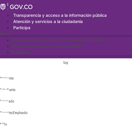
Saltar
al
contenido
Transparencia y acceso a la información pública
Atención y servicios a la ciudadanía
Participa
Menu
Transparencia y acceso a la información pública
Atención y servicios a la ciudadanía
Participa
Soy:
Aspirante
Estudiante
Egresado
Docente/Empleado
Niño