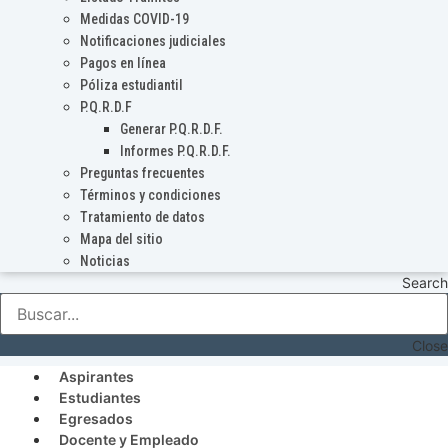
Medidas COVID-19
Notificaciones judiciales
Pagos en línea
Póliza estudiantil
P.Q.R.D.F
Generar P.Q.R.D.F.
Informes P.Q.R.D.F.
Preguntas frecuentes
Términos y condiciones
Tratamiento de datos
Mapa del sitio
Noticias
Search
Close
Aspirantes
Estudiantes
Egresados
Docente y Empleado