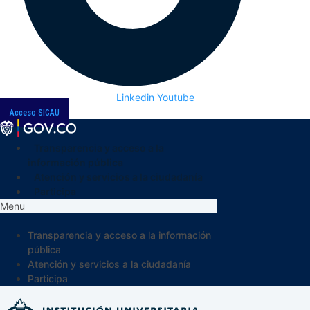
Linkedin
Youtube
Acceso SICAU
Transparencia y acceso a la
información pública
Atención y servicios a la ciudadanía
Participa
Menu
Transparencia y acceso a la información
pública
Atención y servicios a la ciudadanía
Participa