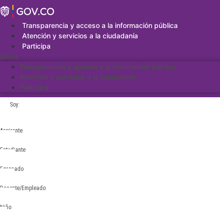
Saltar
al
contenido
Transparencia y acceso a la información pública
Atención y servicios a la ciudadanía
Participa
Menu
Transparencia y acceso a la información pública
Atención y servicios a la ciudadanía
Participa
Soy:
Aspirante
Estudiante
Egresado
Docente/Empleado
Niño