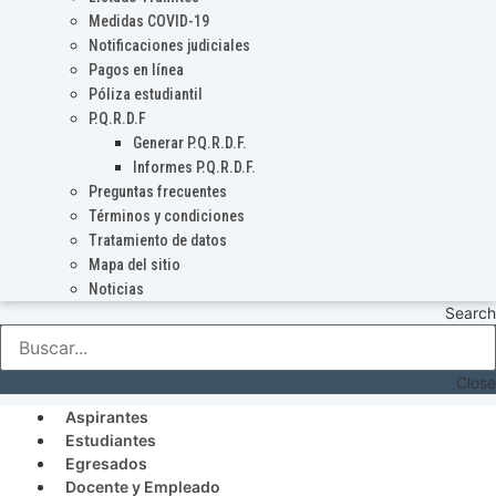
Medidas COVID-19
Notificaciones judiciales
Pagos en línea
Póliza estudiantil
P.Q.R.D.F
Generar P.Q.R.D.F.
Informes P.Q.R.D.F.
Preguntas frecuentes
Términos y condiciones
Tratamiento de datos
Mapa del sitio
Noticias
Search
Close
Aspirantes
Estudiantes
Egresados
Docente y Empleado