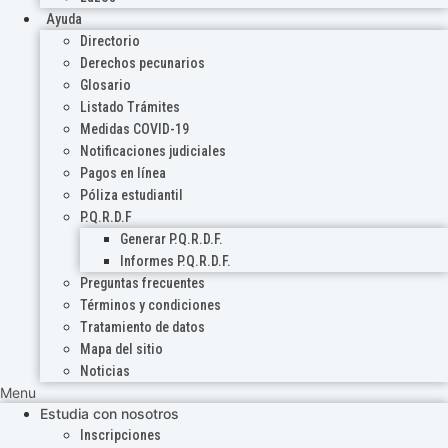
Ayuda
Directorio
Derechos pecunarios
Glosario
Listado Trámites
Medidas COVID-19
Notificaciones judiciales
Pagos en línea
Póliza estudiantil
P.Q.R.D.F
Generar P.Q.R.D.F.
Informes P.Q.R.D.F.
Preguntas frecuentes
Términos y condiciones
Tratamiento de datos
Mapa del sitio
Noticias
Menu
Estudia con nosotros
Inscripciones