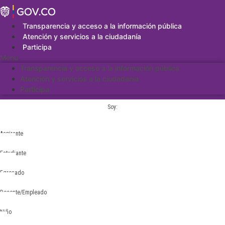
Saltar
al
contenido
Transparencia y acceso a la información pública
Atención y servicios a la ciudadanía
Participa
Menu
Transparencia y acceso a la información pública
Atención y servicios a la ciudadanía
Participa
Soy:
Aspirante
Estudiante
Egresado
Docente/Empleado
Niño