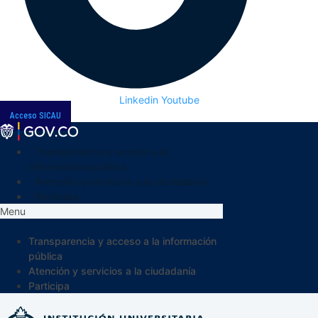
Linkedin
Youtube
Acceso SICAU
Transparencia y acceso a la
información pública
Atención y servicios a la ciudadanía
Participa
Menu
Transparencia y acceso a la información
pública
Atención y servicios a la ciudadanía
Participa