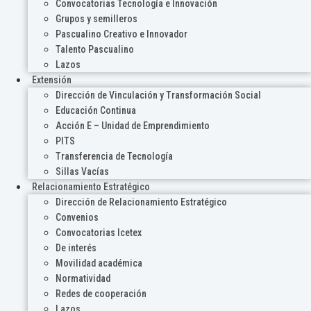
Convocatorias Tecnología e Innovación
Grupos y semilleros
Pascualino Creativo e Innovador
Talento Pascualino
Lazos
Extensión
Dirección de Vinculación y Transformación Social
Educación Continua
Acción E – Unidad de Emprendimiento
PITS
Transferencia de Tecnología
Sillas Vacías
Relacionamiento Estratégico
Dirección de Relacionamiento Estratégico
Convenios
Convocatorias Icetex
De interés
Movilidad académica
Normatividad
Redes de cooperación
Lazos