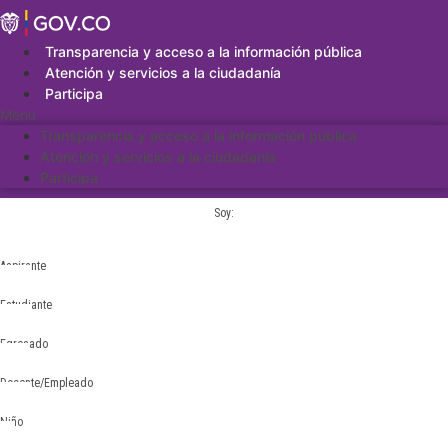
Saltar
al
contenido
Transparencia y acceso a la información pública
Atención y servicios a la ciudadanía
Participa
Menu
Transparencia y acceso a la información pública
Atención y servicios a la ciudadanía
Participa
Soy:
Aspirante
Estudiante
Egresado
Docente/Empleado
Niño