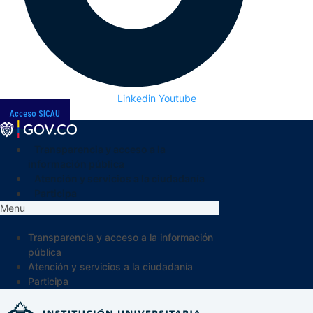
Linkedin
Youtube
Acceso SICAU
Transparencia y acceso a la
información pública
Atención y servicios a la ciudadanía
Participa
Menu
Transparencia y acceso a la información
pública
Atención y servicios a la ciudadanía
Participa