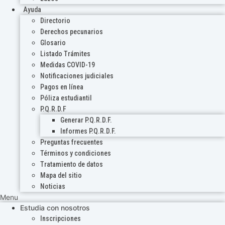
Ayuda
Directorio
Derechos pecunarios
Glosario
Listado Trámites
Medidas COVID-19
Notificaciones judiciales
Pagos en línea
Póliza estudiantil
P.Q.R.D.F
Generar P.Q.R.D.F.
Informes P.Q.R.D.F.
Preguntas frecuentes
Términos y condiciones
Tratamiento de datos
Mapa del sitio
Noticias
Menu
Estudia con nosotros
Inscripciones