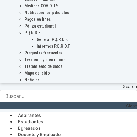
Medidas COVID-19
Notificaciones judiciales
Pagos en línea
Póliza estudiantil
P.Q.R.D.F
Generar P.Q.R.D.F.
Informes P.Q.R.D.F.
Preguntas frecuentes
Términos y condiciones
Tratamiento de datos
Mapa del sitio
Noticias
Search
Close
Aspirantes
Estudiantes
Egresados
Docente y Empleado