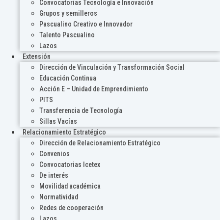
Convocatorias Tecnología e Innovación
Grupos y semilleros
Pascualino Creativo e Innovador
Talento Pascualino
Lazos
Extensión
Dirección de Vinculación y Transformación Social
Educación Continua
Acción E – Unidad de Emprendimiento
PITS
Transferencia de Tecnología
Sillas Vacías
Relacionamiento Estratégico
Dirección de Relacionamiento Estratégico
Convenios
Convocatorias Icetex
De interés
Movilidad académica
Normatividad
Redes de cooperación
Lazos