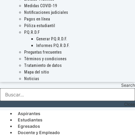
Medidas COVID-19
Notificaciones judiciales
Pagos en línea
Póliza estudiantil
P.Q.R.D.F
Generar P.Q.R.D.F.
Informes P.Q.R.D.F.
Preguntas frecuentes
Términos y condiciones
Tratamiento de datos
Mapa del sitio
Noticias
Search
Close
Aspirantes
Estudiantes
Egresados
Docente y Empleado