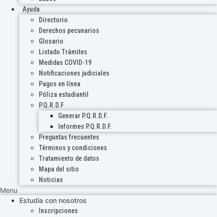
Ayuda
Directorio
Derechos pecunarios
Glosario
Listado Trámites
Medidas COVID-19
Notificaciones judiciales
Pagos en línea
Póliza estudiantil
P.Q.R.D.F
Generar P.Q.R.D.F.
Informes P.Q.R.D.F.
Preguntas frecuentes
Términos y condiciones
Tratamiento de datos
Mapa del sitio
Noticias
Menu
Estudia con nosotros
Inscripciones