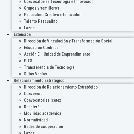
Convocatorias Tecnología e Innovación
Grupos y semilleros
Pascualino Creativo e Innovador
Talento Pascualino
Lazos
Extensión
Dirección de Vinculación y Transformación Social
Educación Continua
Acción E – Unidad de Emprendimiento
PITS
Transferencia de Tecnología
Sillas Vacías
Relacionamiento Estratégico
Dirección de Relacionamiento Estratégico
Convenios
Convocatorias Icetex
De interés
Movilidad académica
Normatividad
Redes de cooperación
Lazos