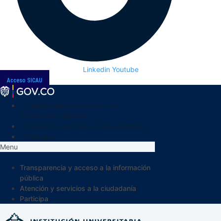
Linkedin
Youtube
Acceso SICAU
Transparencia y acceso a la
información pública
Atención y servicios a la ciudadanía
Participa
Menu
Transparencia y acceso a la información
pública
Atención y servicios a la ciudadanía
Participa