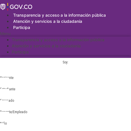
Saltar
al
contenido
Transparencia y acceso a la información pública
Atención y servicios a la ciudadanía
Participa
Menu
Transparencia y acceso a la información pública
Atención y servicios a la ciudadanía
Participa
Soy:
Aspirante
Estudiante
Egresado
Docente/Empleado
Niño