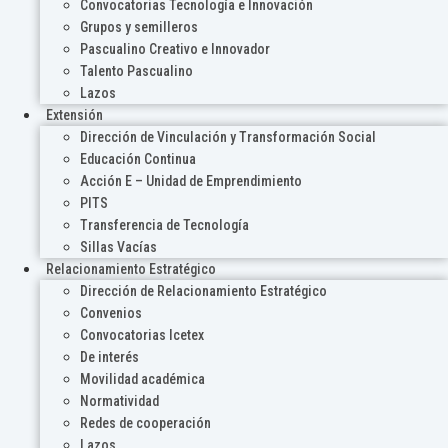
Convocatorias Tecnología e Innovación
Grupos y semilleros
Pascualino Creativo e Innovador
Talento Pascualino
Lazos
Extensión
Dirección de Vinculación y Transformación Social
Educación Continua
Acción E – Unidad de Emprendimiento
PITS
Transferencia de Tecnología
Sillas Vacías
Relacionamiento Estratégico
Dirección de Relacionamiento Estratégico
Convenios
Convocatorias Icetex
De interés
Movilidad académica
Normatividad
Redes de cooperación
Lazos