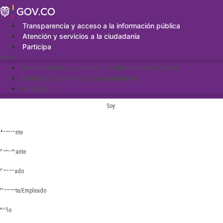
Saltar
al
contenido
Transparencia y acceso a la información pública
Atención y servicios a la ciudadanía
Participa
Menu
Transparencia y acceso a la información pública
Atención y servicios a la ciudadanía
Participa
Soy:
Aspirante
Estudiante
Egresado
Docente/Empleado
Niño