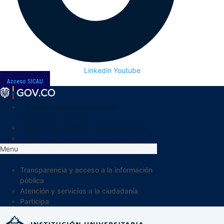
Linkedin
Youtube
Acceso SICAU
Transparencia y acceso a la
información pública
Atención y servicios a la ciudadanía
Participa
Menu
Transparencia y acceso a la información
pública
Atención y servicios a la ciudadanía
Participa