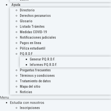
Ayuda
Directorio
Derechos pecunarios
Glosario
Listado Trámites
Medidas COVID-19
Notificaciones judiciales
Pagos en línea
Póliza estudiantil
P.Q.R.D.F
Generar P.Q.R.D.F.
Informes P.Q.R.D.F.
Preguntas frecuentes
Términos y condiciones
Tratamiento de datos
Mapa del sitio
Noticias
Menu
Estudia con nosotros
Inscripciones