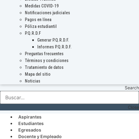
Medidas COVID-19
Notificaciones judiciales
Pagos en línea
Póliza estudiantil
P.Q.R.D.F
Generar P.Q.R.D.F.
Informes P.Q.R.D.F.
Preguntas frecuentes
Términos y condiciones
Tratamiento de datos
Mapa del sitio
Noticias
Search
Close
Aspirantes
Estudiantes
Egresados
Docente y Empleado