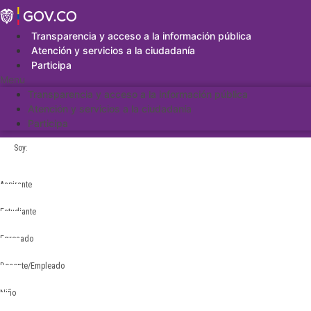
Saltar
al
contenido
Transparencia y acceso a la información pública
Atención y servicios a la ciudadanía
Participa
Menu
Transparencia y acceso a la información pública
Atención y servicios a la ciudadanía
Participa
Soy:
Aspirante
Estudiante
Egresado
Docente/Empleado
Niño