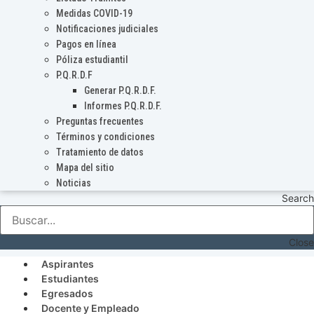
Medidas COVID-19
Notificaciones judiciales
Pagos en línea
Póliza estudiantil
P.Q.R.D.F
Generar P.Q.R.D.F.
Informes P.Q.R.D.F.
Preguntas frecuentes
Términos y condiciones
Tratamiento de datos
Mapa del sitio
Noticias
Search
Close
Aspirantes
Estudiantes
Egresados
Docente y Empleado