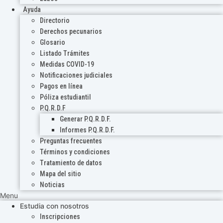
Ayuda
Directorio
Derechos pecunarios
Glosario
Listado Trámites
Medidas COVID-19
Notificaciones judiciales
Pagos en línea
Póliza estudiantil
P.Q.R.D.F
Generar P.Q.R.D.F.
Informes P.Q.R.D.F.
Preguntas frecuentes
Términos y condiciones
Tratamiento de datos
Mapa del sitio
Noticias
Menu
Estudia con nosotros
Inscripciones