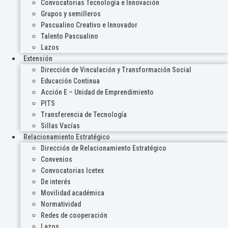
Convocatorias Tecnología e Innovación
Grupos y semilleros
Pascualino Creativo e Innovador
Talento Pascualino
Lazos
Extensión
Dirección de Vinculación y Transformación Social
Educación Continua
Acción E – Unidad de Emprendimiento
PITS
Transferencia de Tecnología
Sillas Vacías
Relacionamiento Estratégico
Dirección de Relacionamiento Estratégico
Convenios
Convocatorias Icetex
De interés
Movilidad académica
Normatividad
Redes de cooperación
Lazos