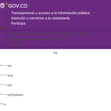
Saltar
al
contenido
Transparencia y acceso a la información pública
Atención y servicios a la ciudadanía
Participa
Menu
Transparencia y acceso a la información pública
Atención y servicios a la ciudadanía
Participa
Soy:
Aspirante
Estudiante
Egresado
Docente/Empleado
Niño