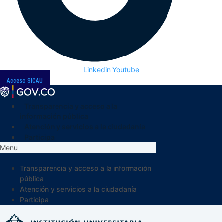
Linkedin
Youtube
Acceso SICAU
Transparencia y acceso a la
información pública
Atención y servicios a la ciudadanía
Participa
Menu
Transparencia y acceso a la información
pública
Atención y servicios a la ciudadanía
Participa