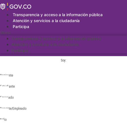
Saltar
al
contenido
Transparencia y acceso a la información pública
Atención y servicios a la ciudadanía
Participa
Menu
Transparencia y acceso a la información pública
Atención y servicios a la ciudadanía
Participa
Soy:
Aspirante
Estudiante
Egresado
Docente/Empleado
Niño