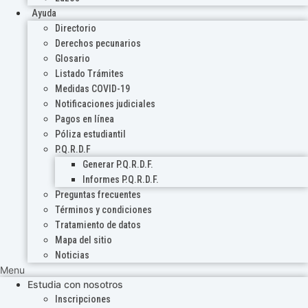
Ayuda
Directorio
Derechos pecunarios
Glosario
Listado Trámites
Medidas COVID-19
Notificaciones judiciales
Pagos en línea
Póliza estudiantil
P.Q.R.D.F
Generar P.Q.R.D.F.
Informes P.Q.R.D.F.
Preguntas frecuentes
Términos y condiciones
Tratamiento de datos
Mapa del sitio
Noticias
Menu
Estudia con nosotros
Inscripciones