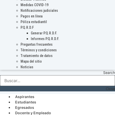
Medidas COVID-19
Notificaciones judiciales
Pagos en línea
Póliza estudiantil
P.Q.R.D.F
Generar P.Q.R.D.F.
Informes P.Q.R.D.F.
Preguntas frecuentes
Términos y condiciones
Tratamiento de datos
Mapa del sitio
Noticias
Search
Close
Aspirantes
Estudiantes
Egresados
Docente y Empleado