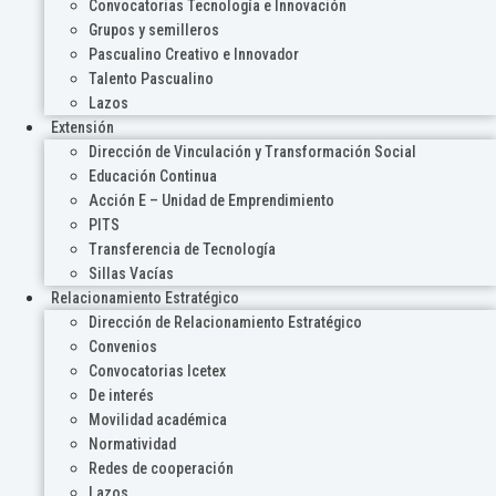
Convocatorias Tecnología e Innovación
Grupos y semilleros
Pascualino Creativo e Innovador
Talento Pascualino
Lazos
Extensión
Dirección de Vinculación y Transformación Social
Educación Continua
Acción E – Unidad de Emprendimiento
PITS
Transferencia de Tecnología
Sillas Vacías
Relacionamiento Estratégico
Dirección de Relacionamiento Estratégico
Convenios
Convocatorias Icetex
De interés
Movilidad académica
Normatividad
Redes de cooperación
Lazos