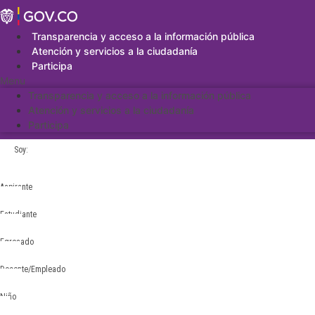
Saltar
al
contenido
Transparencia y acceso a la información pública
Atención y servicios a la ciudadanía
Participa
Menu
Transparencia y acceso a la información pública
Atención y servicios a la ciudadanía
Participa
Soy:
Aspirante
Estudiante
Egresado
Docente/Empleado
Niño