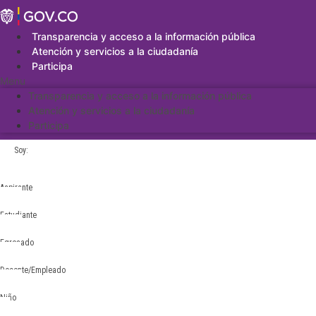
Saltar
al
contenido
Transparencia y acceso a la información pública
Atención y servicios a la ciudadanía
Participa
Menu
Transparencia y acceso a la información pública
Atención y servicios a la ciudadanía
Participa
Soy:
Aspirante
Estudiante
Egresado
Docente/Empleado
Niño