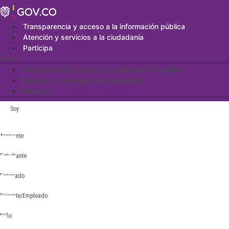
Saltar
al
contenido
Transparencia y acceso a la información pública
Atención y servicios a la ciudadanía
Participa
Menu
Transparencia y acceso a la información pública
Atención y servicios a la ciudadanía
Participa
Soy:
Aspirante
Estudiante
Egresado
Docente/Empleado
Niño