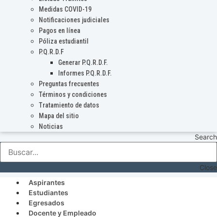
Medidas COVID-19
Notificaciones judiciales
Pagos en línea
Póliza estudiantil
P.Q.R.D.F
Generar P.Q.R.D.F.
Informes P.Q.R.D.F.
Preguntas frecuentes
Términos y condiciones
Tratamiento de datos
Mapa del sitio
Noticias
Search
Close
Aspirantes
Estudiantes
Egresados
Docente y Empleado