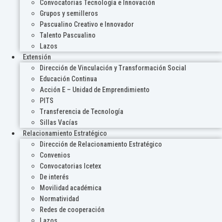
Convocatorias Tecnología e Innovación
Grupos y semilleros
Pascualino Creativo e Innovador
Talento Pascualino
Lazos
Extensión
Dirección de Vinculación y Transformación Social
Educación Continua
Acción E – Unidad de Emprendimiento
PITS
Transferencia de Tecnología
Sillas Vacías
Relacionamiento Estratégico
Dirección de Relacionamiento Estratégico
Convenios
Convocatorias Icetex
De interés
Movilidad académica
Normatividad
Redes de cooperación
Lazos