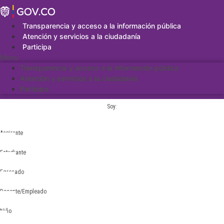
Saltar
al
contenido
Transparencia y acceso a la información pública
Atención y servicios a la ciudadanía
Participa
Menu
Transparencia y acceso a la información pública
Atención y servicios a la ciudadanía
Participa
Soy:
Aspirante
Estudiante
Egresado
Docente/Empleado
Niño