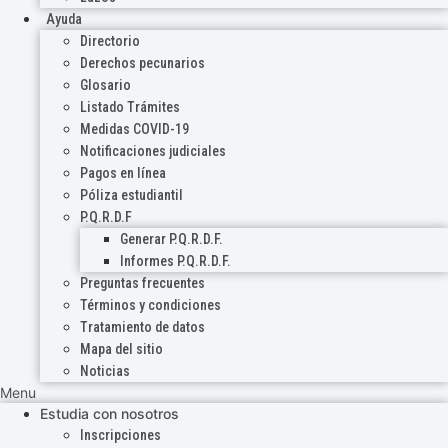
Ayuda
Directorio
Derechos pecunarios
Glosario
Listado Trámites
Medidas COVID-19
Notificaciones judiciales
Pagos en línea
Póliza estudiantil
P.Q.R.D.F
Generar P.Q.R.D.F.
Informes P.Q.R.D.F.
Preguntas frecuentes
Términos y condiciones
Tratamiento de datos
Mapa del sitio
Noticias
Menu
Estudia con nosotros
Inscripciones