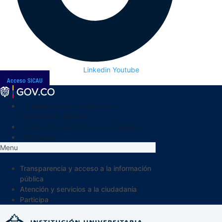
Linkedin
Youtube
Acceso SICAU
Transparencia y acceso a la
información pública
Atención y servicios a la ciudadanía
Participa
Menu
Transparencia y acceso a la información
pública
Atención y servicios a la ciudadanía
Participa