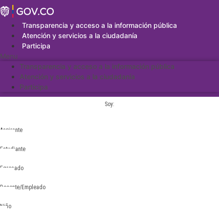
Saltar
al
contenido
Transparencia y acceso a la información pública
Atención y servicios a la ciudadanía
Participa
Menu
Transparencia y acceso a la información pública
Atención y servicios a la ciudadanía
Participa
Soy:
Aspirante
Estudiante
Egresado
Docente/Empleado
Niño