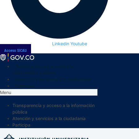
Linkedin
Youtube
Acceso SICAU
Transparencia y acceso a la
información pública
Atención y servicios a la ciudadanía
Participa
Menu
Transparencia y acceso a la información
pública
Atención y servicios a la ciudadanía
Participa