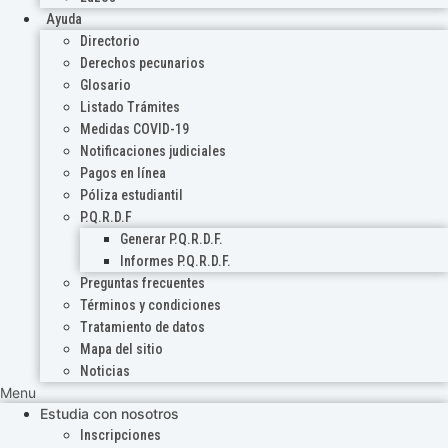
Ayuda
Directorio
Derechos pecunarios
Glosario
Listado Trámites
Medidas COVID-19
Notificaciones judiciales
Pagos en línea
Póliza estudiantil
P.Q.R.D.F
Generar P.Q.R.D.F.
Informes P.Q.R.D.F.
Preguntas frecuentes
Términos y condiciones
Tratamiento de datos
Mapa del sitio
Noticias
Menu
Estudia con nosotros
Inscripciones