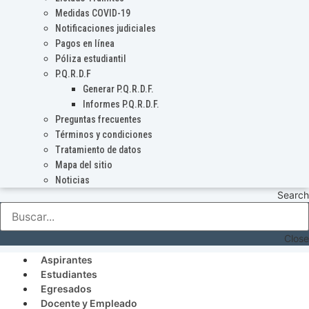
Medidas COVID-19
Notificaciones judiciales
Pagos en línea
Póliza estudiantil
P.Q.R.D.F
Generar P.Q.R.D.F.
Informes P.Q.R.D.F.
Preguntas frecuentes
Términos y condiciones
Tratamiento de datos
Mapa del sitio
Noticias
Search
Close
Aspirantes
Estudiantes
Egresados
Docente y Empleado