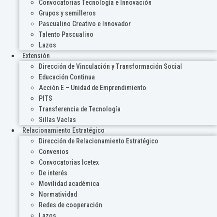
Convocatorias Tecnología e Innovación
Grupos y semilleros
Pascualino Creativo e Innovador
Talento Pascualino
Lazos
Extensión
Dirección de Vinculación y Transformación Social
Educación Continua
Acción E – Unidad de Emprendimiento
PITS
Transferencia de Tecnología
Sillas Vacías
Relacionamiento Estratégico
Dirección de Relacionamiento Estratégico
Convenios
Convocatorias Icetex
De interés
Movilidad académica
Normatividad
Redes de cooperación
Lazos