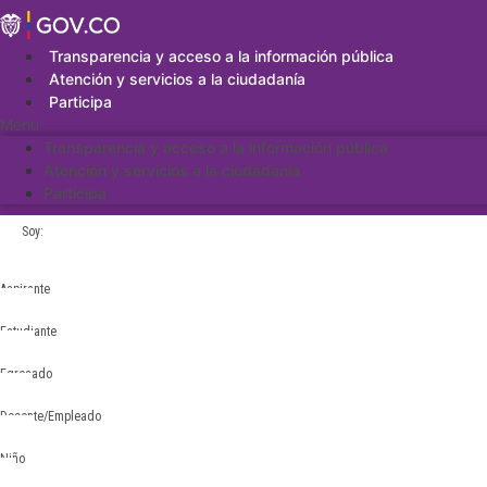
Saltar
al
contenido
Transparencia y acceso a la información pública
Atención y servicios a la ciudadanía
Participa
Menu
Transparencia y acceso a la información pública
Atención y servicios a la ciudadanía
Participa
Soy:
Aspirante
Estudiante
Egresado
Docente/Empleado
Niño