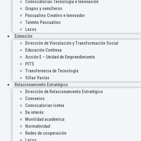
Convocatorias Tecnología e Innovación
Grupos y semilleros
Pascualino Creativo e Innovador
Talento Pascualino
Lazos
Extensión
Dirección de Vinculación y Transformación Social
Educación Continua
Acción E – Unidad de Emprendimiento
PITS
Transferencia de Tecnología
Sillas Vacías
Relacionamiento Estratégico
Dirección de Relacionamiento Estratégico
Convenios
Convocatorias Icetex
De interés
Movilidad académica
Normatividad
Redes de cooperación
Lazos