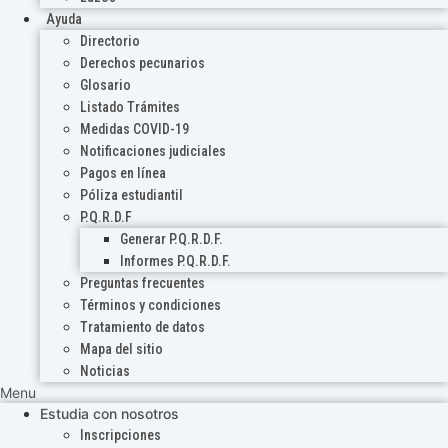
Ayuda
Directorio
Derechos pecunarios
Glosario
Listado Trámites
Medidas COVID-19
Notificaciones judiciales
Pagos en línea
Póliza estudiantil
P.Q.R.D.F
Generar P.Q.R.D.F.
Informes P.Q.R.D.F.
Preguntas frecuentes
Términos y condiciones
Tratamiento de datos
Mapa del sitio
Noticias
Menu
Estudia con nosotros
Inscripciones