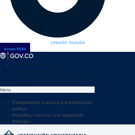
Linkedin
Youtube
Acceso SICAU
Transparencia y acceso a la
información pública
Atención y servicios a la ciudadanía
Participa
Menu
Transparencia y acceso a la información
pública
Atención y servicios a la ciudadanía
Participa