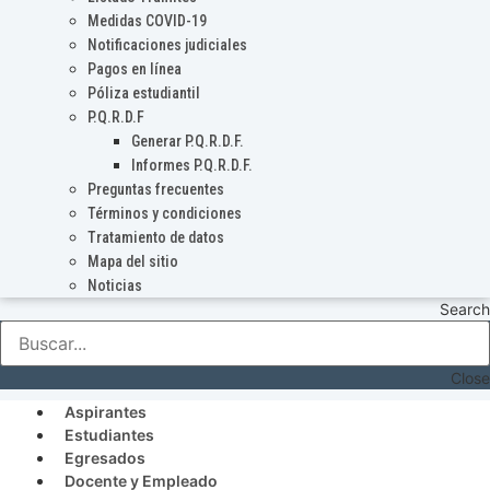
Medidas COVID-19
Notificaciones judiciales
Pagos en línea
Póliza estudiantil
P.Q.R.D.F
Generar P.Q.R.D.F.
Informes P.Q.R.D.F.
Preguntas frecuentes
Términos y condiciones
Tratamiento de datos
Mapa del sitio
Noticias
Search
Close
Aspirantes
Estudiantes
Egresados
Docente y Empleado