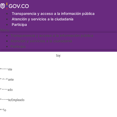
Saltar
al
contenido
Transparencia y acceso a la información pública
Atención y servicios a la ciudadanía
Participa
Menu
Transparencia y acceso a la información pública
Atención y servicios a la ciudadanía
Participa
Soy:
Aspirante
Estudiante
Egresado
Docente/Empleado
Niño