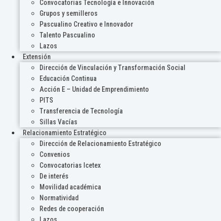
Convocatorias Tecnología e Innovación
Grupos y semilleros
Pascualino Creativo e Innovador
Talento Pascualino
Lazos
Extensión
Dirección de Vinculación y Transformación Social
Educación Continua
Acción E – Unidad de Emprendimiento
PITS
Transferencia de Tecnología
Sillas Vacías
Relacionamiento Estratégico
Dirección de Relacionamiento Estratégico
Convenios
Convocatorias Icetex
De interés
Movilidad académica
Normatividad
Redes de cooperación
Lazos