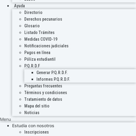
Ayuda
Directorio
Derechos pecunarios
Glosario
Listado Trámites
Medidas COVID-19
Notificaciones judiciales
Pagos en línea
Póliza estudiantil
P.Q.R.D.F
Generar P.Q.R.D.F.
Informes P.Q.R.D.F.
Preguntas frecuentes
Términos y condiciones
Tratamiento de datos
Mapa del sitio
Noticias
Menu
Estudia con nosotros
Inscripciones