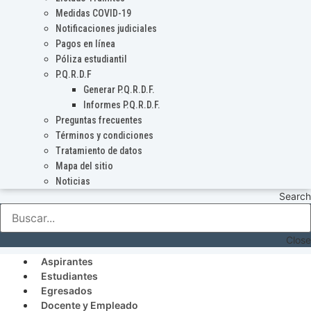
Medidas COVID-19
Notificaciones judiciales
Pagos en línea
Póliza estudiantil
P.Q.R.D.F
Generar P.Q.R.D.F.
Informes P.Q.R.D.F.
Preguntas frecuentes
Términos y condiciones
Tratamiento de datos
Mapa del sitio
Noticias
Search
Close
Aspirantes
Estudiantes
Egresados
Docente y Empleado