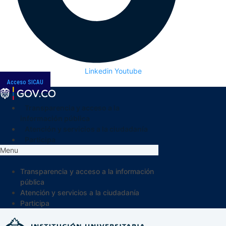
Linkedin
Youtube
Acceso SICAU
Transparencia y acceso a la
información pública
Atención y servicios a la ciudadanía
Participa
Menu
Transparencia y acceso a la información
pública
Atención y servicios a la ciudadanía
Participa