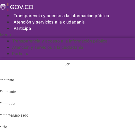
Saltar
al
contenido
Transparencia y acceso a la información pública
Atención y servicios a la ciudadanía
Participa
Menu
Transparencia y acceso a la información pública
Atención y servicios a la ciudadanía
Participa
Soy:
Aspirante
Estudiante
Egresado
Docente/Empleado
Niño