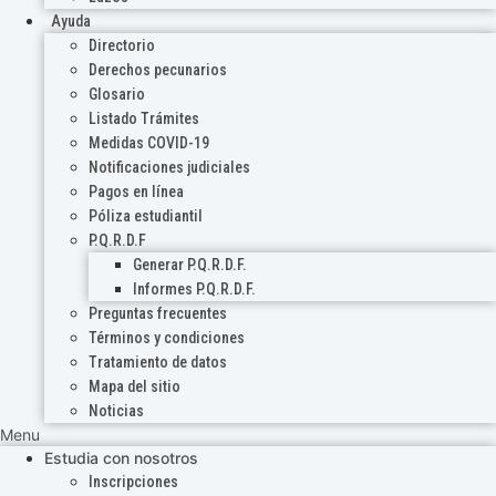
Ayuda
Directorio
Derechos pecunarios
Glosario
Listado Trámites
Medidas COVID-19
Notificaciones judiciales
Pagos en línea
Póliza estudiantil
P.Q.R.D.F
Generar P.Q.R.D.F.
Informes P.Q.R.D.F.
Preguntas frecuentes
Términos y condiciones
Tratamiento de datos
Mapa del sitio
Noticias
Menu
Estudia con nosotros
Inscripciones