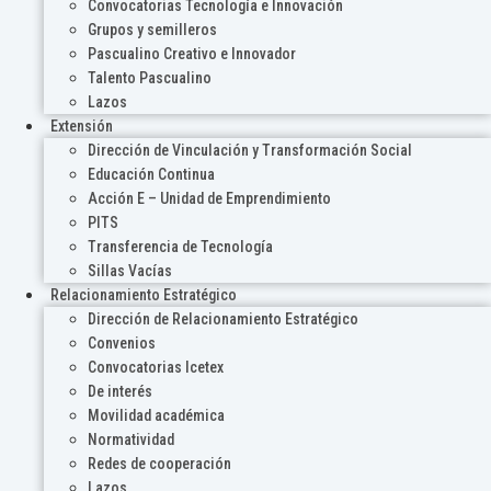
Convocatorias Tecnología e Innovación
Grupos y semilleros
Pascualino Creativo e Innovador
Talento Pascualino
Lazos
Extensión
Dirección de Vinculación y Transformación Social
Educación Continua
Acción E – Unidad de Emprendimiento
PITS
Transferencia de Tecnología
Sillas Vacías
Relacionamiento Estratégico
Dirección de Relacionamiento Estratégico
Convenios
Convocatorias Icetex
De interés
Movilidad académica
Normatividad
Redes de cooperación
Lazos