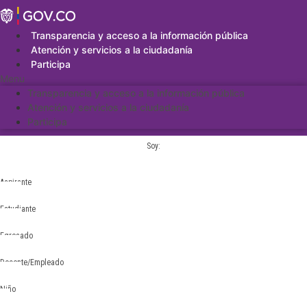
Saltar
al
contenido
Transparencia y acceso a la información pública
Atención y servicios a la ciudadanía
Participa
Menu
Transparencia y acceso a la información pública
Atención y servicios a la ciudadanía
Participa
Soy:
Aspirante
Estudiante
Egresado
Docente/Empleado
Niño