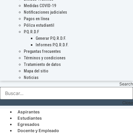
Medidas COVID-19
Notificaciones judiciales
Pagos en línea
Póliza estudiantil
P.Q.R.D.F
Generar P.Q.R.D.F.
Informes P.Q.R.D.F.
Preguntas frecuentes
Términos y condiciones
Tratamiento de datos
Mapa del sitio
Noticias
Search
Close
Aspirantes
Estudiantes
Egresados
Docente y Empleado