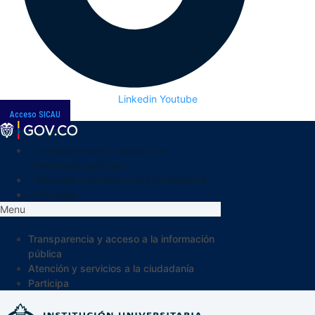
Linkedin
Youtube
Acceso SICAU
Transparencia y acceso a la
información pública
Atención y servicios a la ciudadanía
Participa
Menu
Transparencia y acceso a la información
pública
Atención y servicios a la ciudadanía
Participa