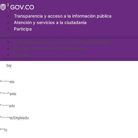
Saltar
al
contenido
Transparencia y acceso a la información pública
Atención y servicios a la ciudadanía
Participa
Menu
Transparencia y acceso a la información pública
Atención y servicios a la ciudadanía
Participa
Soy:
Aspirante
Estudiante
Egresado
Docente/Empleado
Niño