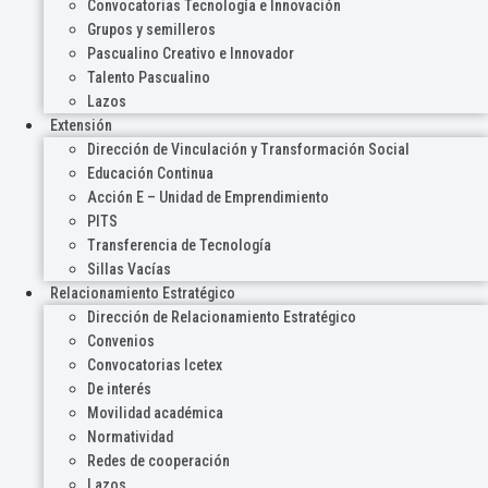
Convocatorias Tecnología e Innovación
Grupos y semilleros
Pascualino Creativo e Innovador
Talento Pascualino
Lazos
Extensión
Dirección de Vinculación y Transformación Social
Educación Continua
Acción E – Unidad de Emprendimiento
PITS
Transferencia de Tecnología
Sillas Vacías
Relacionamiento Estratégico
Dirección de Relacionamiento Estratégico
Convenios
Convocatorias Icetex
De interés
Movilidad académica
Normatividad
Redes de cooperación
Lazos