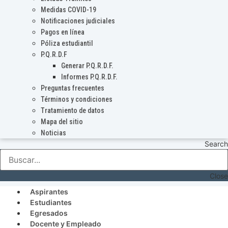
Medidas COVID-19
Notificaciones judiciales
Pagos en línea
Póliza estudiantil
P.Q.R.D.F
Generar P.Q.R.D.F.
Informes P.Q.R.D.F.
Preguntas frecuentes
Términos y condiciones
Tratamiento de datos
Mapa del sitio
Noticias
Search
Close
Aspirantes
Estudiantes
Egresados
Docente y Empleado