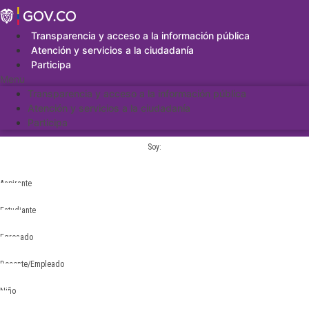
Saltar
al
contenido
Transparencia y acceso a la información pública
Atención y servicios a la ciudadanía
Participa
Menu
Transparencia y acceso a la información pública
Atención y servicios a la ciudadanía
Participa
Soy:
Aspirante
Estudiante
Egresado
Docente/Empleado
Niño