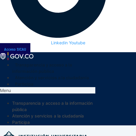
Linkedin
Youtube
Acceso SICAU
Transparencia y acceso a la
información pública
Atención y servicios a la ciudadanía
Participa
Menu
Transparencia y acceso a la información
pública
Atención y servicios a la ciudadanía
Participa