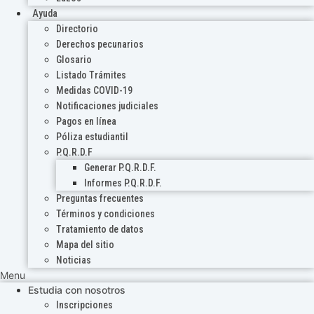
Ayuda
Directorio
Derechos pecunarios
Glosario
Listado Trámites
Medidas COVID-19
Notificaciones judiciales
Pagos en línea
Póliza estudiantil
P.Q.R.D.F
Generar P.Q.R.D.F.
Informes P.Q.R.D.F.
Preguntas frecuentes
Términos y condiciones
Tratamiento de datos
Mapa del sitio
Noticias
Menu
Estudia con nosotros
Inscripciones